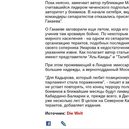
Пока неясно, замечает автор публикации Ма
считавшийся лидером чеченского подполья
авторитет у боевиков. В начале октября, 
командиры сепаратистов отказались присяг
Гакаева".
О Гакаеве заговорили еще летом, когда ег
учинив там кровавую бойню. По некоторым с
мирного населения - на одном из сепарати
организацию терактов, подобных последним
своего соперника Умарова в недостаточно
указаниям извне. Как полагает автор статьи
имеют представители "Аль-Каиды" и "Талиб
При этом проживающий в Лондоне эмиссар 
большие надежды, а верноподданный Москв
"Для Кадырова, который любит позициониро
парламент стала поражением", - пишет в з
не устает повторять, что конец террору по
боевиков в ближайшие месяцы будут ликвид
Кабардино-Балкарии и, прежде всего, в Даг
уже несколько лет. В целом на Северном К
терактов, добавляет издание.
Источник:
Die Welt