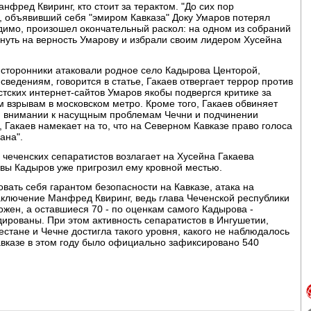
нфред Квиринг, кто стоит за терактом. "До сих пор
, объявивший себя "эмиром Кавказа" Доку Умаров потерял
видимо, произошел окончательный раскол: на одном из собраний
нуть на верность Умарову и избрали своим лидером Хусейна
о сторонники атаковали родное село Кадырова Центорой,
ведениям, говорится в статье, Гакаев отвергает террор против
стских интернет-сайтов Умаров якобы подвергся критике за
 взрывам в московском метро. Кроме того, Гакаев обвиняет
м внимании к насущным проблемам Чечни и подчинении
, Гакаев намекает на то, что на Северном Кавказе право голоса
ана".
чеченских сепаратистов возлагает на Хусейна Гакаева
ы Кадыров уже пригрозил ему кровной местью.
вать себя гарантом безопасности на Кавказе, атака на
аключение Манфред Квиринг, ведь глава Чеченской республики
ложен, а оставшиеся 70 - по оценкам самого Кадырова -
ированы. При этом активность сепаратистов в Ингушетии,
естане и Чечне достигла такого уровня, какого не наблюдалось
авказе в этом году было официально зафиксировано 540