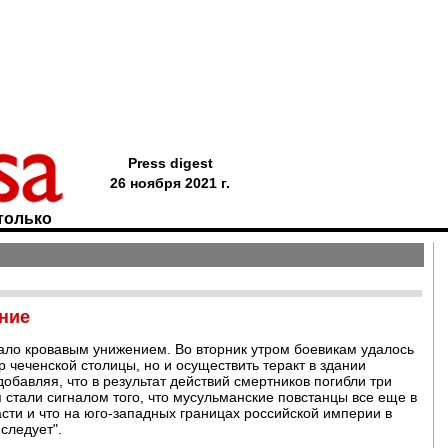
Press digest
26 ноября 2021 г.
только
ение
ало кровавым унижением. Во вторник утром боевикам удалось
р чеченской столицы, но и осуществить теракт в здании
 добавляя, что в результат действий смертников погибли три
 стали сигналом того, что мусульманские повстанцы все еще в
асти и что на юго-западных границах российской империи в
следует".