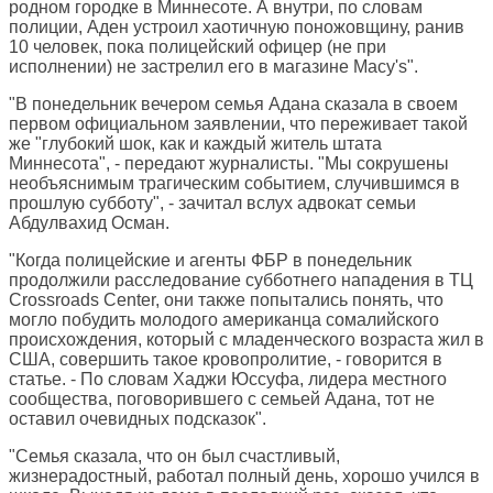
родном городке в Миннесоте. А внутри, по словам
полиции, Аден устроил хаотичную поножовщину, ранив
10 человек, пока полицейский офицер (не при
исполнении) не застрелил его в магазине Macy's".
"В понедельник вечером семья Адана сказала в своем
первом официальном заявлении, что переживает такой
же "глубокий шок, как и каждый житель штата
Миннесота", - передают журналисты. "Мы сокрушены
необъяснимым трагическим событием, случившимся в
прошлую субботу", - зачитал вслух адвокат семьи
Абдулвахид Осман.
"Когда полицейские и агенты ФБР в понедельник
продолжили расследование субботнего нападения в ТЦ
Crossroads Center, они также попытались понять, что
могло побудить молодого американца сомалийского
происхождения, который с младенческого возраста жил в
США, совершить такое кровопролитие, - говорится в
статье. - По словам Хаджи Юссуфа, лидера местного
сообщества, поговорившего с семьей Адана, тот не
оставил очевидных подсказок".
"Семья сказала, что он был счастливый,
жизнерадостный, работал полный день, хорошо учился в