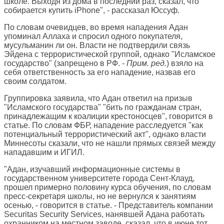
школе. Выходя из дома в последний раз, сказал, что
собирается купить iPhone", - рассказал Юссуф.
По словам очевидцев, во время нападения Адан
упоминал Аллаха и спросил одного покупателя,
мусульманин ли он. Власти не подтвердили связь
Эйдена с террористической группой, однако "Исламское
государство" (запрещено в РФ. -
Прим. ред.
) взяло на
себя ответственность за его нападение, назвав его
своим солдатом.
Группировка заявила, что Адан ответил на призыв
"Исламского государства" "бить по гражданам стран,
принадлежащим к коалиции крестоносцев", говорится в
статье. По словам ФБР, нападение расследуется "как
потенциальный террористический акт", однако власти
Миннесоты сказали, что не нашли прямых связей между
нападавшим и ИГИЛ.
"Адан, изучавший информационные системы в
государственном университете города Сент-Клауд,
прошел примерно половину курса обучения, по словам
пресс-секретаря школы, но не вернулся к занятиям
осенью, - говорится в статье. - Представитель компании
Securitas Security Services, нанявшей Адана работать
охранником на местном заводе, сказал, что в июне тот