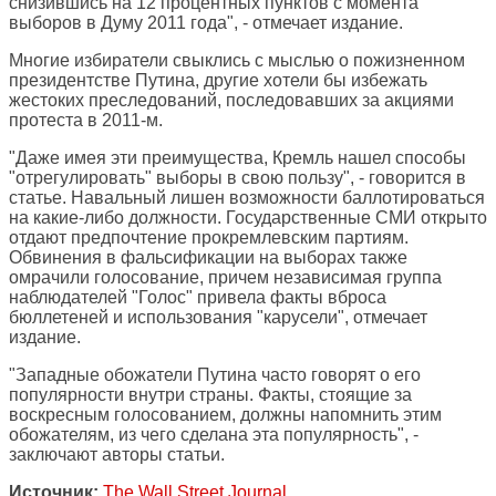
снизившись на 12 процентных пунктов с момента
выборов в Думу 2011 года", - отмечает издание.
Многие избиратели свыклись с мыслью о пожизненном
президентстве Путина, другие хотели бы избежать
жестоких преследований, последовавших за акциями
протеста в 2011-м.
"Даже имея эти преимущества, Кремль нашел способы
"отрегулировать" выборы в свою пользу", - говорится в
статье. Навальный лишен возможности баллотироваться
на какие-либо должности. Государственные СМИ открыто
отдают предпочтение прокремлевским партиям.
Обвинения в фальсификации на выборах также
омрачили голосование, причем независимая группа
наблюдателей "Голос" привела факты вброса
бюллетеней и использования "карусели", отмечает
издание.
"Западные обожатели Путина часто говорят о его
популярности внутри страны. Факты, стоящие за
воскресным голосованием, должны напомнить этим
обожателям, из чего сделана эта популярность", -
заключают авторы статьи.
Источник:
The Wall Street Journal