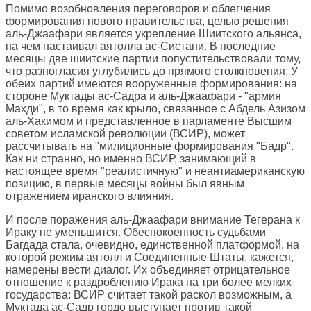
Помимо возобновления переговоров и облегчения
формирования нового правительства, целью решения
аль-Джаафари является укрепление Шиитского альянса,
на чем настаивал аятолла ас-Систани. В последние
месяцы две шиитские партии попустительствовали тому,
что разногласия углубились до прямого столкновения. У
обеих партий имеются вооруженные формирования: на
стороне Муктады ас-Садра и аль-Джаафари - "армия
Махди", в то время как крыло, связанное с Абдель Азизом
аль-Хакимом и представленное в парламенте Высшим
советом исламской революции (ВСИР), может
рассчитывать на "милиционные формирования "Бадр".
Как ни странно, но именно ВСИР, занимающий в
настоящее время "реалистичную" и неантиамериканскую
позицию, в первые месяцы войны был явным
отражением иранского влияния.
И после поражения аль-Джаафари внимание Тегерана к
Ираку не уменьшится. Обеспокоенность судьбами
Багдада стала, очевидно, единственной платформой, на
которой режим аятолл и Соединенные Штаты, кажется,
намерены вести диалог. Их объединяет отрицательное
отношение к раздроблению Ирака на три более мелких
государства: ВСИР считает такой раскол возможным, а
Муктада ас-Садр гордо выступает против такой