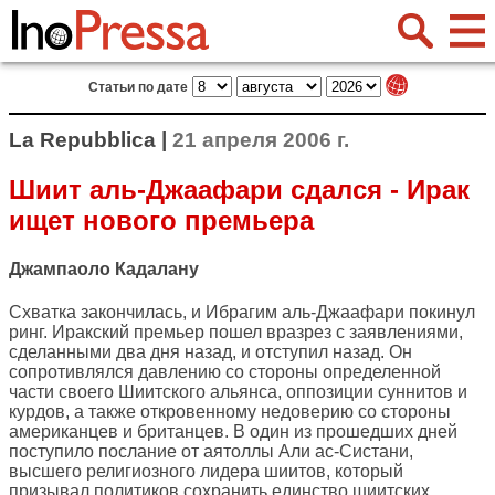
Статьи по дате
La Repubblica |
21 апреля 2006 г.
Шиит аль-Джаафари сдался - Ирак
ищет нового премьера
Джампаоло Кадалану
Схватка закончилась, и Ибрагим аль-Джаафари покинул
ринг. Иракский премьер пошел вразрез с заявлениями,
сделанными два дня назад, и отступил назад. Он
сопротивлялся давлению со стороны определенной
части своего Шиитского альянса, оппозиции суннитов и
курдов, а также откровенному недоверию со стороны
американцев и британцев. В один из прошедших дней
поступило послание от аятоллы Али ас-Систани,
высшего религиозного лидера шиитов, который
призывал политиков сохранить единство шиитских