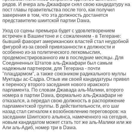
рядов. И вчера аль-Джаафари снял свою кандидатуру на
пост главы правительства после того, как получил
заверения в том, что эта должность достанется
представителю шиитской партии Dawa.
Уход со сцены премьера будет с удовлетворением
встречен в Вашингтоне и с сожалением - в Тегеране:
бывший фаворит американских властей стал неудобной
фигурой из-за своей привязанности к должности и
особенно из-за политического легкомыслия,
продемонстрированного им в последние месяцы. Для
Соединенных Штатов аль-Джаафари был самым
надежным партнером, для Тегерана - почти
"плацдармом", а также союзником радикального муллы
Муктады ас-Садра. Отзыв им своей кандидатуры привел
к переносу второго заседания нового иракского
парламента. По словам Джавада аль-Малики, второго
номера в партии Dawa, формально аль-Джаафари не
отказался, а передал свою должность в распоряжение
парламентской группы. В действительности, его шаг
назад стал сигналом к возобновлению переговоров: на
заседании Шиитского альянса, намеченного на сегодня,
новым кандидатом может стать тот же аль-Малики или же
Али аль-Адиб, номер три в Dawa.