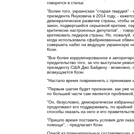
говорится в статье.
"Более того, украинская "старая гвардия" 
президента Януковича в 2014 году, - кажет
демократическое развитие страны, чтобы з
закон, подвергшийся серьезной критике, п
критически настроенных депутатов", - гово
критиковать лидеров страны. Но, пожалуй, 
когда использовала сфабрикованные обвин
совершить набег на ведущую украинскую н
Коэн.
"Все более коррумпированное и авторитарн
предательство того, за что выступали рев
президенту США Джо Байдену - возможно, с
возмущается Коэн.
"Настало время повременить с пряниками и д
"Первым шагом будет признание, как уже н
по большей части сам является проблемой,
"Он, безусловно, демократически избранный
продолжают его поддерживать, по крайней 
способы оказать на него и его правительств
"Пришло время поставить условия для ока
помощи", - предлагает Коэн.
Одной из принципиальных составляющих э