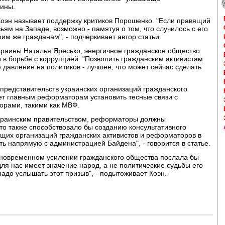
аины.
оэн называет поддержку критиков Порошенко. "Если правящий
ьям на Западе, возможно - памятуя о том, что случилось с его
им же гражданам", - подчеркивает автор статьи.
раины Наталья Яресько, энергичное гражданское общество
в борьбе с коррупцией. "Позволить гражданским активистам
давление на политиков - лучшее, что может сейчас сделать
 представительств украинских организаций гражданского
т главным реформаторам установить тесные связи с
орами, такими как МВФ.
украинским правительством, реформаторы должны
Это также способствовало бы созданию консультативного
ущих организаций гражданских активистов и реформаторов в
ть напрямую с администрацией Байдена", - говорится в статье.
новременном усилении гражданского общества послала бы
ля нас имеет значение народ, а не политические судьбы его
надо услышать этот призыв", - подытоживает Коэн.