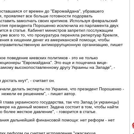
- оставшаяся от времен до "Евромайдана", убравшего
ся, проявляет все больше готовности подорвать
аставить замолчать своих критиков. Используя февральский
артия президента Порошенко исключила из парламента двух
рится в статье. Кабинет министров запретил госслужащим
хуже всего то, что прокуратура переняла репертуар Кремля,
ения в хищении денег из американской помощи, чтобы
еправительственную антикоррупционную организацию, пишет
ое поведение киевских политиков - это не только
олюционеры "Евромайдана". Это еще и пощечина вице-
амому высокопоставленному другу Украины на Западе", -
остать кнут", - считает он.
ачали делать эксперты по Украине, что президент Порошенко -
 нежели ее решением", - пишет автор.
 глава украинского государства, так что Запад (и украинцы)
мере на данный момент. Задача состоит в том, чтобы найти
о более жесткое давление", - говорится в статье.
зания дальнейшей финансовой помощи: нет реформ - нет
тих реформ он считает исправление "ужасающе