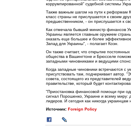
коррумпированной" судебной системы Укр
Также важным шагом на пути к реформам К
класс страны не прислушается к своим друз
предшественником, - он прислушается к сво
Как отмечала бывший министр финансов Ук
Украины является главным оружием страны 
оказать еще большее и более эффективное 
Запад для Украины", - полагает Коэн.
Он также считает, что открытие постоянных
общества в Вашингтоне и Брюсселе поможе
западными чиновниками и ведущими спонс
Когда западные чиновники встречаются с 
присутствовать там, подчеркивает автор. "
совета, состоящего из представителей вед
правительстве, который будет контактирова
"Приостановка финансовой помощи при од
сигнал Порошенко, Украине и всему миру: д
лидеров. И сегодня как никогда украинцам 
Источник:
Foreign Policy