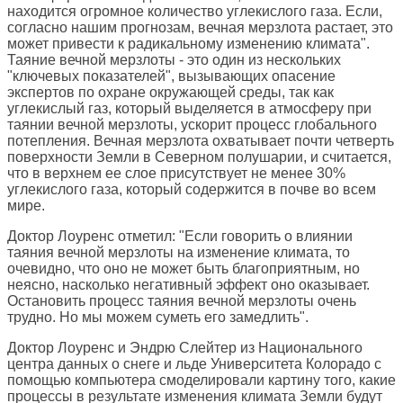
находится огромное количество углекислого газа. Если,
согласно нашим прогнозам, вечная мерзлота растает, это
может привести к радикальному изменению климата".
Таяние вечной мерзлоты - это один из нескольких
"ключевых показателей", вызывающих опасение
экспертов по охране окружающей среды, так как
углекислый газ, который выделяется в атмосферу при
таянии вечной мерзлоты, ускорит процесс глобального
потепления. Вечная мерзлота охватывает почти четверть
поверхности Земли в Северном полушарии, и считается,
что в верхнем ее слое присутствует не менее 30%
углекислого газа, который содержится в почве во всем
мире.
Доктор Лоуренс отметил: "Если говорить о влиянии
таяния вечной мерзлоты на изменение климата, то
очевидно, что оно не может быть благоприятным, но
неясно, насколько негативный эффект оно оказывает.
Остановить процесс таяния вечной мерзлоты очень
трудно. Но мы можем суметь его замедлить".
Доктор Лоуренс и Эндрю Слейтер из Национального
центра данных о снеге и льде Университета Колорадо с
помощью компьютера смоделировали картину того, какие
процессы в результате изменения климата Земли будут