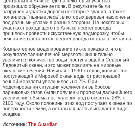
Центральной Аляске, где на некоторых участках
произошло обрушение почв. В результате были
разрушены участки дорог и некоторые здания, а также
появились "пьяные леса", в которых деревья наклонены
под разными углами в разные стороны. На некоторых
участках проходящего по Аляске нефтепровода
пришлось провести искусственную подморозку, чтобы
вечная мерзлота возле нефтепровода осталась не таяла.
Компьютерное моделирование также показало, что в
результате таяния вечной мерзлоты значительно
увеличится количество воды, поступающей в Северный
Ледовитый океан, и это может повлиять на мировые
океанские течения. Начиная с 1930-х годов, количество
поступающей в Мировой океан воды от растаявшей
вечной мерзлоты увеличилось на 7%. При
моделировании ситуации увеличения выбросов
парниковых газов были получены прогнозы дальнейшего
увеличения объема поступления вод в океан на 28% к
2100 году. Около половины этих вод поступает в океан по
поверхности земли, а остальная часть выпадает в виде
осадков.
Источник:
The Guardian