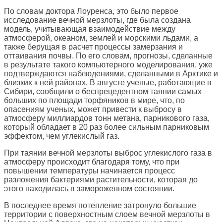
По словам доктора Лоуренса, это было первое
исследование вечной мерзлоты, где была создана
модель, учитывающая взаимодействие между
атмосферой, океаном, землей и морскими льдами, а
также берущая в расчет процессы замерзания и
оттаивания почвы. По его словам, прогнозы, сделанные
в результате такого компьютерного моделирования, уже
подтверждаются наблюдениями, сделанными в Арктике и
близких к ней районах. В августе ученые, работающие в
Сибири, сообщили о беспрецедентном таянии самых
больших по площади торфяников в мире, что, по
опасениям ученых, может привести к выбросу в
атмосферу миллиардов тонн метана, парникового газа,
который обладает в 20 раз более сильным парниковым
эффектом, чем углекислый газ.
При таянии вечной мерзлоты выброс углекислого газа в
атмосферу происходит благодаря тому, что при
повышении температуры начинается процесс
разложения бактериями растительности, которая до
этого находилась в замороженном состоянии.
В последнее время потепление затронуло большие
территории с поверхностным слоем вечной мерзлоты в