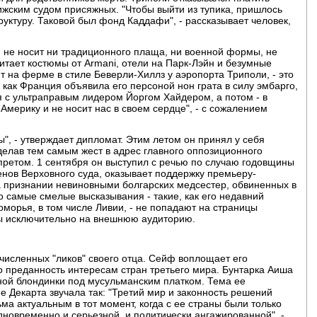
ижским судом присяжных. "Чтобы выйти из тупика, пришлось
уктуру. Таковой был фонд Каддафи", - рассказывает человек,
 не носит ни традиционного плаща, ни военной формы, не
итает костюмы от Armani, отели на Парк-Лэйн и безумные
ит на ферме в стиле Беверли-Хиллз у аэропорта Триполи, - это
о как Франция объявила его персоной нон грата в силу эмбарго,
ся с ультраправым лидером Йоргом Хайдером, а потом - в
Америку и не носит нас в своем сердце", - с сожалением
ы", - утверждает дипломат. Этим летом он принял у себя
сделав тем самым жест в адрес главного оппозиционного
претом. 1 сентября он выступил с речью по случаю годовщины
нов Верховного суда, оказывает поддержку премьеру-
 признании невиновными болгарских медсестер, обвиненных в
 самые смелые высказывания - такие, как его недавний
морья, в том числе Ливии, - не попадают на страницы
ны исключительно на внешнюю аудиторию.
исленных "ликов" своего отца. Сейф воплощает его
его преданность интересам стран третьего мира. Бунтарка Аиша
ной блондинки под мусульманским платком. Тема ее
е Декарта звучала так: "Третий мир и законность решений
ма актуальным в тот момент, когда с ее страны были только
дновременно и серьезной, и политически ангажированной", -