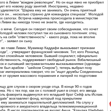
ого в Ливии "вождем революции". Но он еще явно не приобрел
ует его новому роду занятий. Иностранец, недавно
р удивляется: "Шарма ему не занимать. Он очень приятный
тся он... несколько странно для командира спецназа". Молодой
ых сапогах. Встреча наверняка происходила в министерстве
 Ливии вы никогда точно не знаете, где находитесь.
 мяче. Сегодня он говорит своим собеседникам, что хочет
олодой человек поступил так из сыновнего почтения: отец
ь на себя "ответственность" - какого рода, пока не вполне
", - заявил он сыну.
ел во главе Ливии, Муаммар Каддафи выказывает признаки
оде", - утверждает французский чиновник. Тот, кого Рональд
стал спокойным человеком. Бывший социалист, официально
обственность, поддерживает свободный рынок. Взбалмошный
нок и сыпавший экстравагантными высказываниями (однажды
ле был арабом - "шейхом Спиром"), теперь выбрал позу
раг империализма говорит, что он "ищет дружбы Соединенных
ся от оружия массового поражения и лагерей по подготовке
щу для слухов о скором уходе отца. В конце 90-х годов
. Но с тех пор, как он с головой ушел в спорт, его звезда
 роль фаворита выдвинулся его младший брат Сейф аль-Ислам.
lgate" возглавляет фонд, который под прикрытием
 ему заниматься параллельной дипломатией. На слуху у
скромного и аккуратного владельца телекоммуникационной
луба. В число претендентов не входят Аиша, "Клаудиа Шиффер