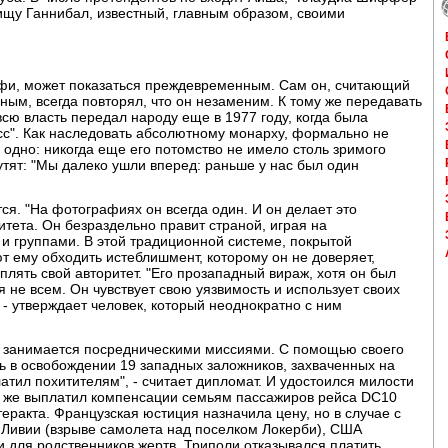
ищу Ганнибал, известный, главным образом, своими
дафи, может показаться преждевременным. Сам он, считающий
ным, всегда повторял, что он незаменим. К тому же передавать
сю власть передал народу еще в 1977 году, когда была
сс". Как наследовать абсолютному монарху, формально не
дно: никогда еще его потомство не имело столь зримого
утят: "Мы далеко ушли вперед: раньше у нас был один
ся. "На фотографиях он всегда один. И он делает это
итета. Он безраздельно правит страной, играя на
и группами. В этой традиционной системе, покрытой
 ему обходить истеблишмент, которому он не доверяет,
лять свой авторитет. "Его прозападный вираж, хотя он был
я не всем. Он чувствует свою уязвимость и использует своих
 - утверждает человек, который неоднократно с ним
) занимается посредническими миссиями. С помощью своего
ь в освобождении 19 западных заложников, захваченных на
атил похитителям", - считает дипломат. И удостоился милости
н же выплатил компенсации семьям пассажиров рейса DC10
еракта. Французская юстиция назначила цену, но в случае с
Ливии (взрыве самолета над поселком Локерби), США
и для родственников жертв. Триполи отказывался платить