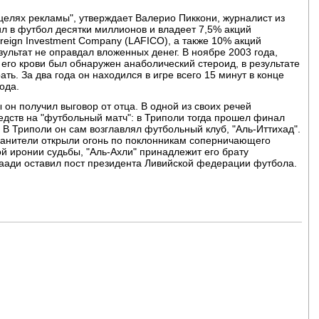
 целях рекламы", утверждает Валерио Пиккони, журналист из
ил в футбол десятки миллионов и владеет 7,5% акций
oreign Investment Company (LAFICO), а также 10% акций
зультат не оправдал вложенных денег. В ноябре 2003 года,
 его крови был обнаружен анаболический стероид, в результате
ть. За два года он находился в игре всего 15 минут в конце
ода.
он получил выговор от отца. В одной из своих речей
едств на "футбольный матч": в Триполи тогда прошел финал
 В Триполи он сам возглавлял футбольный клуб, "Аль-Иттихад".
хранители открыли огонь по поклонникам соперничающего
лой иронии судьбы, "Аль-Ахли" принадлежит его брату
Саади оставил пост президента Ливийской федерации футбола.