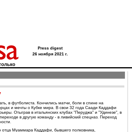
Press digest
26 ноября 2021 г.
только
у
ать, в футболиста. Кончились матчи, боли в спине на
орцах и мечты о Кубке мира. В свои 32 года Саади Каддафи
рьеры. Отыграв в итальянских клубах "Перуджа" и "Удинезе", в
переходе в другую команду - в ливийский спецназ. Переход
ности.
го отца Муаммара Каддафи, бывшего полковника,