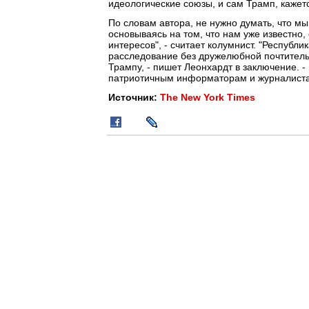
идеологические союзы, и сам Трамп, кажетс
По словам автора, не нужно думать, что м
основываясь на том, что нам уже известно
интересов", - считает колумнист. "Респуб
расследование без дружелюбной почтитель
Трампу, - пишет Леонхардт в заключение. 
патриотичным информаторам и журналиста
Источник:
The New York Times