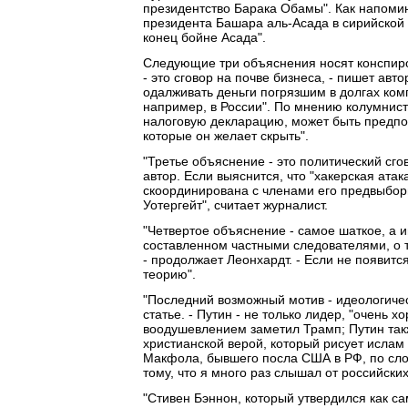
президентство Барака Обамы". Как напомин
президента Башара аль-Асада в сирийской 
конец бойне Асада".
Следующие три объяснения носят конспирол
- это сговор на почве бизнеса, - пишет авт
одалживать деньги погрязшим в долгах ком
например, в России". По мнению колумнис
налоговую декларацию, может быть предполо
которые он желает скрыть".
"Третье объяснение - это политический сго
автор. Если выяснится, что "хакерская ата
скоординирована с членами его предвыборн
Уотергейт", считает журналист.
"Четвертое объяснение - самое шаткое, а 
составленном частными следователями, о 
- продолжает Леонхардт. - Если не появитс
теорию".
"Последний возможный мотив - идеологическ
статье. - Путин - не только лидер, "очень 
воодушевлением заметил Трамп; Путин так
христианской верой, который рисует ислам 
Макфола, бывшего посла США в РФ, по сло
тому, что я много раз слышал от российски
"Стивен Бэннон, который утвердился как с