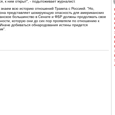
я, к ним открыт", - подытоживает журналист.
ы знаем всю историю отношений Трампа с Россией. "Но,
, она представляет шокирующую опасность для американских
ликанское большинство в Сенате и ФБР должны продолжать свое
ности, которую они до сих пор проявляли по отношению к
- Иначе добиваться обнародования истины придется
м".