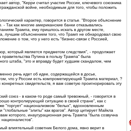
ает автор, "Керри считал участие России, ключевого союзника
гражданской войне, необходимым для того, чтобы положить
огический характер, говорится в статье. "Второе объяснение
ор. - Так как многие американские банки отказывались
паниям Трампа, ему пришлось искать в другом месте,
та, лучшим объяснением того, что Трамп не обнародовал свою
жение о том, что у него есть "бизнес-связи с Россией,
вор, который является предметом следствия", - продолжает
ка правительства Путина в пользу Трампа" была
ого штаба, "это и вправду будет худшим скандалом, чем
именно речь идет об идее, содержащейся в досье,
том, что у России есть компрометирующий Трампа материал, ?
я конкретных свидетельств, я вам советую проигнорировать эту
ий союз - в каком-то роде самый тревожный, - говорится в
хорошо контролирующий ситуацию в своей стране", как с
же "торгует" национализмом "белых", вдохновленным
и "глобальные "элиты" как врагов". Автор цитирует Майкла
вам которого, инаугурационная речь Трампа "была созвучна
х националистов".
амый влиятельный советник Белого дома, явно верит в