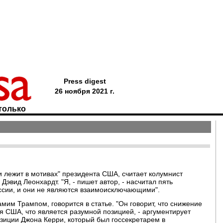
Press digest
26 ноября 2021 г.
только
и лежит в мотивах" президента США, считает колумнист
Дэвид Леонхардт. "Я, - пишет автор, - насчитал пять
ссии, и они не являются взаимоисключающими".
им Трампом, говорится в статье. "Он говорит, что снижение
я США, что является разумной позицией, - аргументирует
позиции Джона Керри, который был госсекретарем в