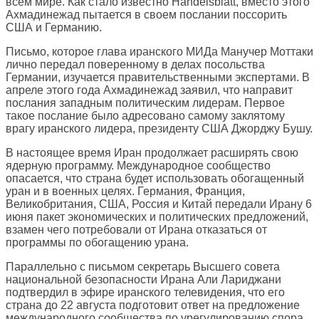
всем мире. Как стало известно Handelsblatt, вместо этого
Ахмадинежад пытается в своем послании поссорить
США и Германию.
Письмо, которое глава иранского МИДа Манучер Моттаки
лично передал поверенному в делах посольства
Германии, изучается правительственными экспертами. В
апреле этого года Ахмадинежад заявил, что направит
послания западным политическим лидерам. Первое
такое послание было адресовано самому заклятому
врагу иранского лидера, президенту США Джорджу Бушу.
В настоящее время Иран продолжает расширять свою
ядерную программу. Международное сообщество
опасается, что страна будет использовать обогащенный
уран и в военных целях. Германия, Франция,
Великобритания, США, Россия и Китай передали Ирану 6
июня пакет экономических и политических предложений,
взамен чего потребовали от Ирана отказаться от
программы по обогащению урана.
Параллельно с письмом секретарь Высшего совета
национальной безопасности Ирана Али Лариджани
подтвердил в эфире иранского телевидения, что его
страна до 22 августа подготовит ответ на предложение
международного сообщества по урегулированию спора.