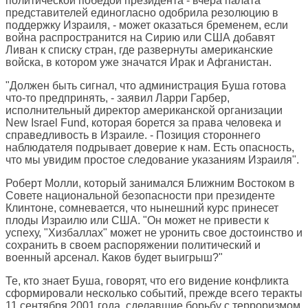
политической победой президента - вчера палата
представителей единогласно одобрила резолюцию в
поддержку Израиля, - может оказаться бременем, если
война распространится на Сирию или США добавят
Ливан к списку стран, где развернуты американские
войска, в котором уже значатся Ирак и Афганистан.
"Должен быть сигнал, что администрация Буша готова
что-то предпринять, - заявил Ларри Гарбер,
исполнительный директор американской организации
New Israel Fund, которая борется за права человека и
справедливость в Израиле. - Позиция стороннего
наблюдателя подрывает доверие к нам. Есть опасность,
что мы увидим простое следование указаниям Израиля".
Роберт Молли, который занимался Ближним Востоком в
Совете национальной безопасности при президенте
Клинтоне, сомневается, что нынешний курс принесет
плоды Израилю или США. "Он может не привести к
успеху, "Хизбаллах" может не уронить свое достоинство и
сохранить в своем распоряжении политический и
военный арсенал. Каков будет выигрыш?"
Те, кто знает Буша, говорят, что его видение конфликта
сформировали несколько событий, прежде всего теракты
11 сентября 2001 года, сделавшие борьбу с терроризмом