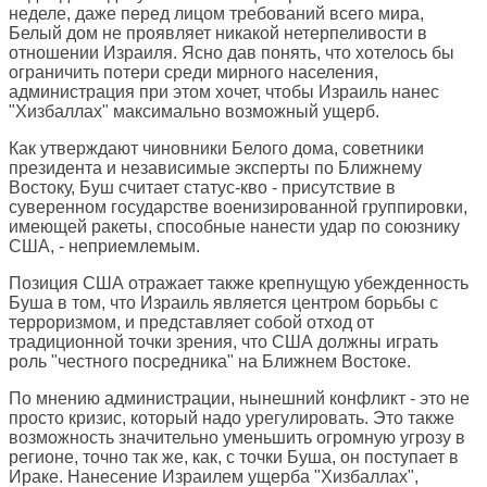
неделе, даже перед лицом требований всего мира,
Белый дом не проявляет никакой нетерпеливости в
отношении Израиля. Ясно дав понять, что хотелось бы
ограничить потери среди мирного населения,
администрация при этом хочет, чтобы Израиль нанес
"Хизбаллах" максимально возможный ущерб.
Как утверждают чиновники Белого дома, советники
президента и независимые эксперты по Ближнему
Востоку, Буш считает статус-кво - присутствие в
суверенном государстве военизированной группировки,
имеющей ракеты, способные нанести удар по союзнику
США, - неприемлемым.
Позиция США отражает также крепнущую убежденность
Буша в том, что Израиль является центром борьбы с
терроризмом, и представляет собой отход от
традиционной точки зрения, что США должны играть
роль "честного посредника" на Ближнем Востоке.
По мнению администрации, нынешний конфликт - это не
просто кризис, который надо урегулировать. Это также
возможность значительно уменьшить огромную угрозу в
регионе, точно так же, как, с точки Буша, он поступает в
Ираке. Нанесение Израилем ущерба "Хизбаллах",