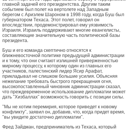
главной задачей его президентства. Другим таким
событием был полет на вертолете над Западным
берегом с Ариэлем Шароном в 1998 году, когда Буш был
губернатором Техаса. Этот полет, говорил он
впоследствии, продемонстрировал ему уязвимость
Израиля. Израиль поддерживают многие евангелисты,
составляющие значительную часть политической базы
президента.
Буш и его команда скептично относятся к
ближневосточной политике предыдущей администрации
и к тому, что они считают излишней приверженностью
мирному процессу, к которому один из главных его
участников, палестинский лидер Ясир Арафат,
прикладывал не слишком большие усилия. Объясняя
нежелание требовать быстрого прекращения огня,
высокопоставленный чиновник администрации сказал,
что преждевременное использование дипломатии может
дать "Хизбаллах" возможность говорить с позиции силы.
"Мы не хотим перемирия, которое приведет к новому
конфликту", заявил он, добавив, что, когда придет время,
"вы увидите достаточно дипломатии".
Фред Зайдман, предприниматель из Техаса, который