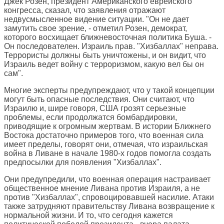
Джек Розен, президент Американского еврейского
конгресса, сказал, что заявления отражают
недвусмысленное видение ситуации. "Он не дает
замутить свое зрение, - отметил Розен, демократ,
которого восхищает ближневосточная политика Буша. -
Он последователен. Израиль прав. "Хизбаллах" неправа.
Террористы должны быть уничтожены, и он видит, что
Израиль ведет войну с терроризмом, какую вел бы он
сам".
Многие эксперты предупреждают, что у такой концепции
могут быть опасные последствия. Они считают, что
Израилю и, шире говоря, США грозят серьезные
проблемы, если продолжатся бомбардировки,
приводящие к огромным жертвам. В истории Ближнего
Востока достаточно примеров того, что военная сила
имеет пределы, говорят они, отмечая, что израильская
война в Ливане в начале 1980-х годов помогла создать
предпосылки для появления "Хизбаллах".
Они предупредили, что военная операция настраивает
общественное мнение Ливана против Израиля, а не
против "Хизбаллах", спровоцировавшей насилие. Атаки
также затрудняют правительству Ливана возвращение к
нормальной жизни. И то, что сегодня кажется