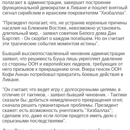
полагают в администрации, завершит построение
функциональной демократии в Ливане и пошлет внятный
сигнал сирийским и иранским покровителям "Хизбаллах".
"Президент полагает, что, не устранив коренные причины
насилия на Ближнем Востоке, невозможно установить
длительный мир, - заявил советник Белого дома Дан
Бартлет. - Он скорбит о каждом погибшем. Но он считает
эти трагические события моментом истины".
Бывший высокопоставленный чиновник администрации
заявил, что решимость Буша лишь укрепляет давление
со стороны ООН и европейских лидеров, требующих от
него призывов к прекращению огня. Вчера генсек ООН
Кофи Аннан потребовал прекратить боевые действия в
Ливане.
"Он считает, что ведет игру с долгосрочными целями, в
отличие от тактиков, - заявил бывший чиновник. - Тактики
сказали бы: добиться немедленного прекращения огня;
сначала решить гуманитарные проблемы. Президент
скажет: есть возможность уничтожить "Хизбаллах";
сделаем это, даже если потом придется иметь дело с
серьезными последствиями".