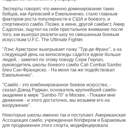
Эксперты говорят, что именно доминирование таких
бойцов, как Арловский и Емельяненко, стало главным
фактором роста популярности в США и боевого, и
спортивного самбо. Позже, в июне, другой самбист, Амир
Садоллах, ощутил на себе пристальное внимание после
того, как выиграл реалити-шоу по смешанным боевым
искусствам U.F.C. The Ultimate Fighter.
"Лэнс Армстронг выигрывает гонку "Тур-де-Франс", а на
следующий день на велосипеды садится вдвое больше
людей, - заметил по этому поводу Серж Герлач,
руководитель школы боевого самбо Cali Combat Sambo
близ Сан-Франциско. - На меня так же подействовал
Емельяненко".
"Самбо - это комбинированное боевое искусство, -
сказал Дэвид Рудман, основатель крупнейшей самбо-
академии в мире "Sambo-70" в Москве. - Покажи мне
движение - и этого достаточно, мы возьмем его на
вооружение".
Некоторые школы именно так и поступают. Американская
Ассоциация самбо, учрежденная Копфером и Бараковым
для продвижения этого спорта, модифицировала