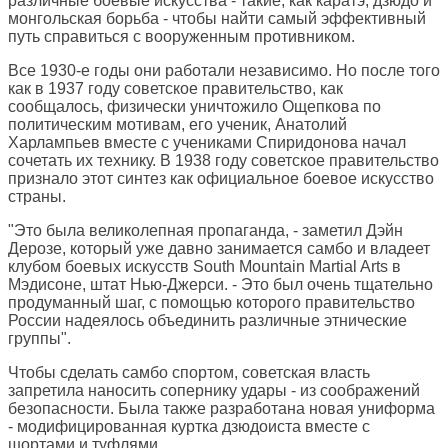
различные боевые искусства - такие, как каратэ, дзюдо и
монгольская борьба - чтобы найти самый эффективный
путь справиться с вооруженным противником.
Все 1930-е годы они работали независимо. Но после того
как в 1937 году советское правительство, как
сообщалось, физически уничтожило Ощепкова по
политическим мотивам, его ученик, Анатолий
Харлампьев вместе с учениками Спиридонова начал
сочетать их технику. В 1938 году советское правительство
признало этот синтез как официальное боевое искусство
страны.
"Это была великолепная пропаганда, - заметил Дэйн
Дерозе, который уже давно занимается самбо и владеет
клубом боевых искусств South Mountain Martial Arts в
Мэдисоне, штат Нью-Джерси. - Это был очень тщательно
продуманный шаг, с помощью которого правительство
России надеялось объединить различные этнические
группы".
Чтобы сделать самбо спортом, советская власть
запретила наносить сопернику удары - из соображений
безопасности. Была также разработана новая униформа
- модифицированная куртка дзюдоиста вместе с
шортами и туфлями.