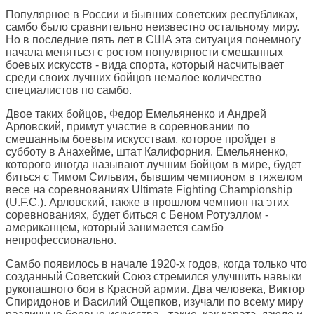
Популярное в России и бывших советских республиках,
самбо было сравнительно неизвестно остальному миру.
Но в последние пять лет в США эта ситуация понемногу
начала меняться с ростом популярности смешанных
боевых искусств - вида спорта, который насчитывает
среди своих лучших бойцов немалое количество
специалистов по самбо.
Двое таких бойцов, Федор Емельяненко и Андрей
Арловский, примут участие в соревновании по
смешанным боевым искусствам, которое пройдет в
субботу в Анахейме, штат Калифорния. Емельяненко,
которого иногда называют лучшим бойцом в мире, будет
биться с Тимом Сильвия, бывшим чемпионом в тяжелом
весе на соревнованиях Ultimate Fighting Championship
(U.F.C.). Арловский, также в прошлом чемпион на этих
соревнованиях, будет биться с Беном Ротуэллом -
американцем, который занимается самбо
непрофессионально.
Самбо появилось в начале 1920-х годов, когда только что
созданный Советский Союз стремился улучшить навыки
рукопашного боя в Красной армии. Два человека, Виктор
Спиридонов и Василий Ощепков, изучали по всему миру