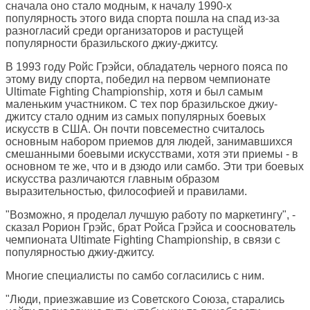
сначала оно стало модным, к началу 1990-х
популярность этого вида спорта пошла на спад из-за
разногласий среди организаторов и растущей
популярности бразильского джиу-джитсу.
В 1993 году Ройс Грэйси, обладатель черного пояса по
этому виду спорта, победил на первом чемпионате
Ultimate Fighting Championship, хотя и был самым
маленьким участником. С тех пор бразильское джиу-
джитсу стало одним из самых популярных боевых
искусств в США. Он почти повсеместно считалось
основным набором приемов для людей, занимавшихся
смешанными боевыми искусствами, хотя эти приемы - в
основном те же, что и в дзюдо или самбо. Эти три боевых
искусства различаются главным образом
выразительностью, философией и правилами.
"Возможно, я проделал лучшую работу по маркетингу", -
сказал Рорион Грэйс, брат Ройса Грэйса и сооснователь
чемпионата Ultimate Fighting Championship, в связи с
популярностью джиу-джитсу.
Многие специалисты по самбо согласились с ним.
"Люди, приезжавшие из Советского Союза, старались