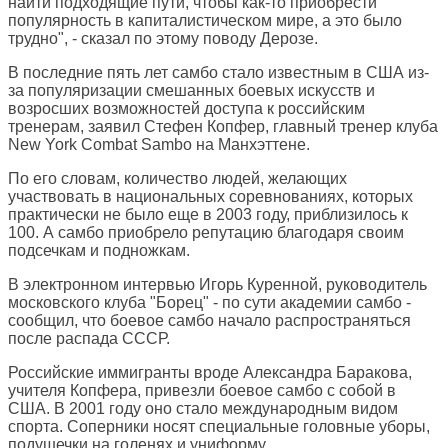
найти подходящие пути, чтобы как-то приобрести
популярность в капиталистическом мире, а это было
трудно", - сказал по этому поводу Дерозе.
В последние пять лет самбо стало известным в США из-
за популяризации смешанных боевых искусств и
возросших возможностей доступа к российским
тренерам, заявил Стефен Копфер, главный тренер клуба
New York Combat Sambo на Манхэттене.
По его словам, количество людей, желающих
участвовать в национальных соревнованиях, которых
практически не было еще в 2003 году, приблизилось к
100. А самбо приобрело репутацию благодаря своим
подсечкам и подножкам.
В электронном интервью Игорь Куренной, руководитель
московского клуба "Борец" - по сути академии самбо -
сообщил, что боевое самбо начало распространяться
после распада СССР.
Российские иммигранты вроде Александра Баракова,
учителя Копфера, привезли боевое самбо с собой в
США. В 2001 году оно стало международным видом
спорта. Соперники носят специальные головные уборы,
подушечки на голенях и униформу.