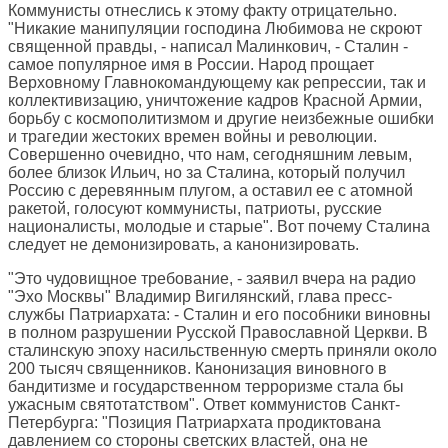
Коммунисты отнеслись к этому факту отрицательно.
"Никакие манипуляции господина Любимова не скроют
священной правды, - написал Малинкович, - Сталин -
самое популярное имя в России. Народ прощает
Верховному Главнокомандующему как репрессии, так и
коллективизацию, уничтожение кадров Красной Армии,
борьбу с космополитизмом и другие неизбежные ошибки
и трагедии жестоких времен войны и революции.
Совершенно очевидно, что нам, сегодняшним левым,
более близок Ильич, но за Сталина, который получил
Россию с деревянным плугом, а оставил ее с атомной
ракетой, голосуют коммунисты, патриоты, русские
националисты, молодые и старые". Вот почему Сталина
следует не демонизировать, а канонизировать.
"Это чудовищное требование, - заявил вчера на радио
"Эхо Москвы" Владимир Вигилянский, глава пресс-
службы Патриархата: - Сталин и его пособники виновны
в полном разрушении Русской Православной Церкви. В
сталинскую эпоху насильственную смерть приняли около
200 тысяч священников. Канонизация виновного в
бандитизме и государственном терроризме стала бы
ужасным святотатством". Ответ коммунистов Санкт-
Петербурга: "Позиция Патриархата продиктована
давлением со стороны светских властей, она не