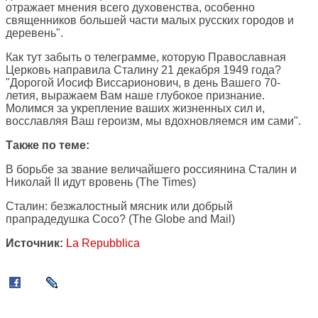
отражает мнения всего духовенства, особенно
священников большей части малых русских городов и
деревень".
Как тут забыть о телеграмме, которую Православная
Церковь направила Сталину 21 декабря 1949 года?
"Дорогой Иосиф Виссарионович, в день Вашего 70-
летия, выражаем Вам наше глубокое признание.
Молимся за укрепление ваших жизненных сил и,
восславляя Ваш героизм, мы вдохновляемся им сами".
Также по теме:
В борьбе за звание величайшего россиянина Сталин и
Николай II идут вровень
(The Times)
Сталин: безжалостный мясник или добрый
прапрадедушка Сосо?
(The Globe and Mail)
Источник:
La Repubblica