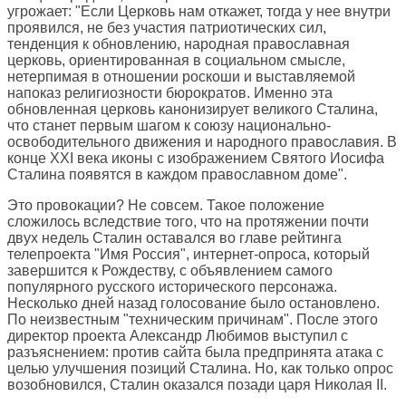
угрожает: "Если Церковь нам откажет, тогда у нее внутри
проявился, не без участия патриотических сил,
тенденция к обновлению, народная православная
церковь, ориентированная в социальном смысле,
нетерпимая в отношении роскоши и выставляемой
напоказ религиозности бюрократов. Именно эта
обновленная церковь канонизирует великого Сталина,
что станет первым шагом к союзу национально-
освободительного движения и народного православия. В
конце XXI века иконы с изображением Святого Иосифа
Сталина появятся в каждом православном доме".
Это провокации? Не совсем. Такое положение
сложилось вследствие того, что на протяжении почти
двух недель Сталин оставался во главе рейтинга
телепроекта "Имя Россия", интернет-опроса, который
завершится к Рождеству, с объявлением самого
популярного русского исторического персонажа.
Несколько дней назад голосование было остановлено.
По неизвестным "техническим причинам". После этого
директор проекта Александр Любимов выступил с
разъяснением: против сайта была предпринята атака с
целью улучшения позиций Сталина. Но, как только опрос
возобновился, Сталин оказался позади царя Николая II.