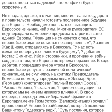
довольствоваться надеждой, что конфликт будет
скоротечным.
Не впадая, однако, в отчаяние, многие главы государств
и правительств начали готовить послевоенное будущее
для Европы. Необходимо попытаться вытащить
Евросоюз из нынешней ямы. Многие руководители ЕС
подтверждали намерение продолжать строительство
единой Европы. "Франция не смиряется с тем, что
европейское здание остается незавершенным", ? заявил
Жак Ширак, отправляясь в Брюссель. "У нас есть
желание повернуться лицом к будущему", ? добавил
Костас Симитис. Ибо и сторонники, и противники войны
сходятся в том, что Европа потерпела поражение. В ходе
дебатов, прошедших вчера утром в Брюсселе,
европейские депутаты различной политической
ориентации, не скупились на критику. Председатель
Комиссии по международным делам Эльмар Брок
(Германия) констатировал "полный провал Союза".
"Раскол Европы, ? сказал он, ? привел к ситуации, на
которую мы не имеем никакого влияния". В свою
очередь, председатель либеральной фракции в
Европарламенте Грэм Уотсон (Великобритания) осудил "
проявленный Европой трайбализм", который позволил
Вашингтону "одержать верх". "Суть послания, которое