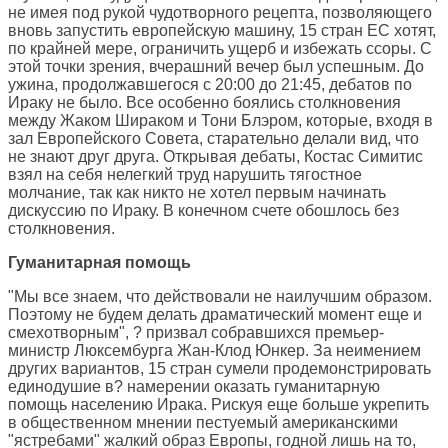
не имея под рукой чудотворного рецепта, позволяющего
вновь запустить европейскую машину, 15 стран ЕС хотят,
по крайней мере, ограничить ущерб и избежать ссоры. С
этой точки зрения, вчерашний вечер был успешным. До
ужина, продолжавшегося с 20:00 до 21:45, дебатов по
Ираку не было. Все особенно боялись столкновения
между Жаком Шираком и Тони Блэром, которые, входя в
зал Европейского Совета, старательно делали вид, что
не знают друг друга. Открывая дебаты, Костас Симитис
взял на себя нелегкий труд нарушить тягостное
молчание, так как никто не хотел первым начинать
дискуссию по Ираку. В конечном счете обошлось без
столкновения.
Гуманитарная помощь
"Мы все знаем, что действовали не наилучшим образом.
Поэтому не будем делать драматический момент еще и
смехотворным", ? призвал собравшихся премьер-
министр Люксембурга Жан-Клод Юнкер. За неимением
других вариантов, 15 стран сумели продемонстрировать
единодушие в? намерении оказать гуманитарную
помощь населению Ирака. Рискуя еще больше укрепить
в общественном мнении пестуемый американскими
"ястребами" жалкий образ Европы, годной лишь на то,