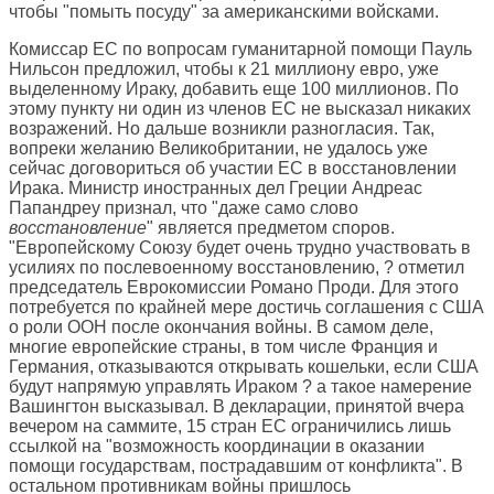
чтобы "помыть посуду" за американскими войсками.
Комиссар ЕС по вопросам гуманитарной помощи Пауль
Нильсон предложил, чтобы к 21 миллиону евро, уже
выделенному Ираку, добавить еще 100 миллионов. По
этому пункту ни один из членов ЕС не высказал никаких
возражений. Но дальше возникли разногласия. Так,
вопреки желанию Великобритании, не удалось уже
сейчас договориться об участии ЕС в восстановлении
Ирака. Министр иностранных дел Греции Андреас
Папандреу признал, что "даже само слово
восстановление
" является предметом споров.
"Европейскому Союзу будет очень трудно участвовать в
усилиях по послевоенному восстановлению, ? отметил
председатель Еврокомиссии Романо Проди. Для этого
потребуется по крайней мере достичь соглашения с США
о роли ООН после окончания войны. В самом деле,
многие европейские страны, в том числе Франция и
Германия, отказываются открывать кошельки, если США
будут напрямую управлять Ираком ? а такое намерение
Вашингтон высказывал. В декларации, принятой вчера
вечером на саммите, 15 стран ЕС ограничились лишь
ссылкой на "возможность координации в оказании
помощи государствам, пострадавшим от конфликта". В
остальном противникам войны пришлось