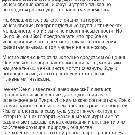
исчезновения флоры и фауны утрата языков не
выглядит угрозой существованию человечества.
На большинстве языков, стоящих на пороге
исчезновения, говорят отдельные группы этнических
меньшинств, и эти языки не имеют письменности. Но
было бы ошибкой предполагать, что проблема
исчезновения языка не имеет никакого отношения к
развитым языкам, в том числе и на японскому.
Многие люди считают язык только средством общения.
Они обычно не обращают внимания на то, что языки
национальных меньшинств могут исчезнуть, будучи
поглощенными, а то и просто уничтоженными
"главными" языками.
Кеннет Хейл, известный американский лингвист,
сравнивает исчезновение даже одного языка с
исчезновением Лувра. И с ним можно согласиться. Язык
значит намного больше, чем простое средство общения.
Языки вплетены в саму культуру этнических групп,
которые на них говорят. Различные культуры имеют
различные подходы к классификации и восприятию их
собственного мира: природы, общества,
сверхъестественного и внутреннего пространства. На