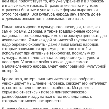
нем еще присутствует то, что уже утрачено и в японском,
и в английском языках. В грамматике языка ину тоже
отражены богатые и уникальные формы выражения
этого познания. Вся культура народа ину, вплоть до ее
отдельных элементов, пронизывает его язык.
Памятники мирового культурного наследия, такие, как
замки, храмы, дворцы, а также традиционные формы
национального фольклора имеют огромную ценность для
человечества. Язык каждой этнической группы также
надо бережно охранять - даже языки малых народов,
которые занимаются преимущественно охотой и
используют примитивные технологии, поскольку их
культура тоже является частью мирового культурного
наследия. Угасание любого языка, даже самого
малочисленного народа, будет непоправимой культурной
потерей.
Кроме того, потеря лингвистического разнообразия
унифицирует мышление человека, снижает его интеллект
и, соответственно, жизнеспособность. Мы должны
серьезно отнестись к потере лингвистического
разнообразия и задуматься о тех последствиях, к
которым это может нас привести.