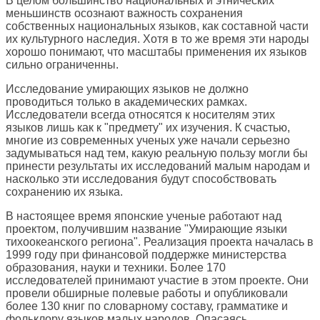
В целом большинство национальных и этнических
меньшинств осознают важность сохранения
собственных национальных языков, как составной части
их культурного наследия. Хотя в то же время эти народы
хорошо понимают, что масштабы применения их языков
сильно ограниченны.
Исследование умирающих языков не должно
проводиться только в академических рамках.
Исследователи всегда относятся к носителям этих
языков лишь как к "предмету" их изучения. К счастью,
многие из современных ученых уже начали серьезно
задумываться над тем, какую реальную пользу могли бы
принести результаты их исследований малым народам и
насколько эти исследования будут способствовать
сохранению их языка.
В настоящее время японские ученые работают над
проектом, получившим название "Умирающие языки
тихоокеанского региона". Реализация проекта началась в
1999 году при финансовой поддержке министерства
образования, науки и техники. Более 170
исследователей принимают участие в этом проекте. Они
провели обширные полевые работы и опубликовали
более 130 книг по словарному составу, грамматике и
фольклору языков малых народов. Опасаясь