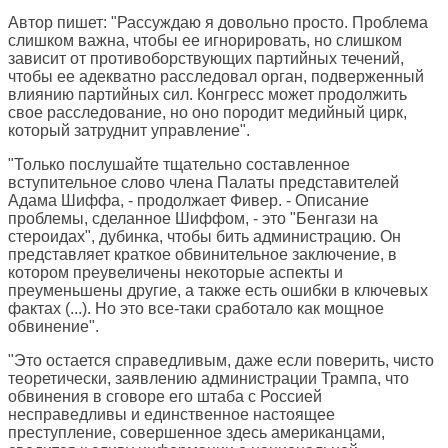
Автор пишет: "Рассуждаю я довольно просто. Проблема
слишком важна, чтобы ее игнорировать, но слишком
зависит от противоборствующих партийных течений,
чтобы ее адекватно расследовал орган, подверженный
влиянию партийных сил. Конгресс может продолжить
свое расследование, но оно породит медийный цирк,
который затруднит управление".
"Только послушайте тщательно составленное
вступительное слово члена Палаты представителей
Адама Шиффа, - продолжает Фивер. - Описание
проблемы, сделанное Шиффом, - это "Бенгази на
стероидах", дубинка, чтобы бить администрацию. Он
представляет краткое обвинительное заключение, в
котором преувеличены некоторые аспекты и
преуменьшены другие, а также есть ошибки в ключевых
фактах (...). Но это все-таки сработало как мощное
обвинение".
"Это остается справедливым, даже если поверить, чисто
теоретически, заявлению администрации Трампа, что
обвинения в сговоре его штаба с Россией
несправедливы и единственное настоящее
преступление, совершенное здесь американцами,