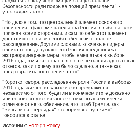
сводится к сливу информации о национальной
безопасности ради подрыва позиций президента", -
утверждает автор.
"Но дело в том, что центральный элемент основного
обвинения - факт вмешательства России в выборы - уже
признан всеми сторонами, и сам по себе этот элемент
достаточно серьезен, чтобы обеспечить полное
расследование. Другими словами, ключевые лидеры
обеих сторон допускают, что Россия предприняла
экстраординарные меры, чтобы вмешаться в выборы
2016 года, и мы как страна все еще не нашли адекватных
ответов, как и почему это было сделано, а также как
предотвратить повторение этого".
"Коротко говоря, расследование роли России в выборах
2016 года жизненно важно и оно продолжится
независимо от того, будет ли в конечном итоге доказано
или опровергнуто связанное с ним, но аналитически
отличное от него, обвинение, что штаб Трампа, как
"Бенгази на стероидах", сговорился с русскими", -
говорится в статье.
Источник:
Foreign Policy