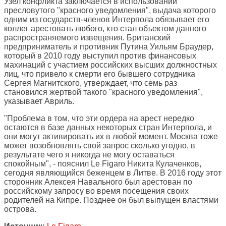
Узел конфликта заключается в использовании
пресловутого "красного уведомления", выдача которого
одним из государств-членов Интерпола обязывает его
коллег арестовать любого, кто стал объектом данного
распространяемого извещения. Британский
предприниматель и противник Путина Уильям Браудер,
который в 2010 году выступил против финансовых
махинаций с участием российских высших должностных
лиц, что привело к смерти его бывшего сотрудника
Сергея Магнитского, утверждает, что семь раз
становился жертвой такого "красного уведомления",
указывает Авриль.
"Проблема в том, что эти ордера на арест нередко
остаются в базе данных некоторых стран Интерпола, и
они могут активировать их в любой момент. Москва тоже
может возобновлять свой запрос сколько угодно, в
результате чего я никогда не могу оставаться
спокойным", - пояснил Le Figaro Никита Кулаченков,
сегодня являющийся беженцем в Литве. В 2016 году этот
сторонник Алексея Навального был арестован по
российскому запросу во время посещения своих
родителей на Кипре. Позднее он был выпущен властями
острова.