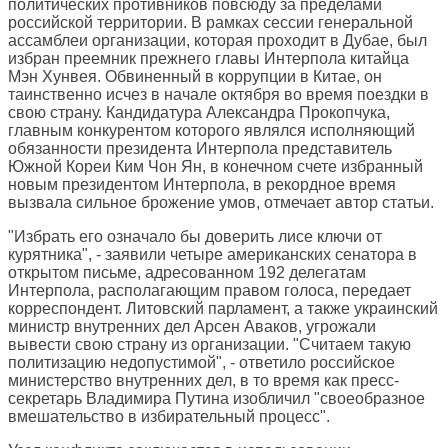
политических противников повсюду за пределами
российской территории. В рамках сессии генеральной
ассамблеи организации, которая проходит в Дубае, был
избран преемник прежнего главы Интерпола китайца
Мэн Хунвея. Обвиненный в коррупции в Китае, он
таинственно исчез в начале октября во время поездки в
свою страну. Кандидатура Александра Прокопчука,
главным конкурентом которого являлся исполняющий
обязанности президента Интерпола представитель
Южной Кореи Ким Чон Ян, в конечном счете избранный
новым президентом Интерпола, в рекордное время
вызвала сильное брожение умов, отмечает автор статьи.
"Избрать его означало бы доверить лисе ключи от
курятника", - заявили четыре американских сенатора в
открытом письме, адресованном 192 делегатам
Интерпола, располагающим правом голоса, передает
корреспондент. Литовский парламент, а также украинский
министр внутренних дел Арсен Аваков, угрожали
вывести свою страну из организации. "Считаем такую
политизацию недопустимой", - ответило российское
министерство внутренних дел, в то время как пресс-
секретарь Владимира Путина изобличил "своеобразное
вмешательство в избирательный процесс".