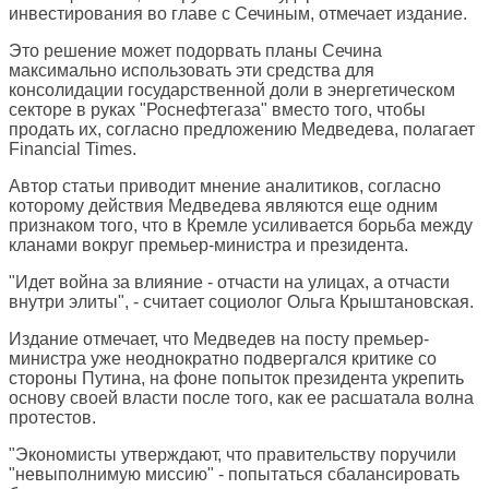
инвестирования во главе с Сечиным, отмечает издание.
Это решение может подорвать планы Сечина
максимально использовать эти средства для
консолидации государственной доли в энергетическом
секторе в руках "Роснефтегаза" вместо того, чтобы
продать их, согласно предложению Медведева, полагает
Financial Times.
Автор статьи приводит мнение аналитиков, согласно
которому действия Медведева являются еще одним
признаком того, что в Кремле усиливается борьба между
кланами вокруг премьер-министра и президента.
"Идет война за влияние - отчасти на улицах, а отчасти
внутри элиты", - считает социолог Ольга Крыштановская.
Издание отмечает, что Медведев на посту премьер-
министра уже неоднократно подвергался критике со
стороны Путина, на фоне попыток президента укрепить
основу своей власти после того, как ее расшатала волна
протестов.
"Экономисты утверждают, что правительству поручили
"невыполнимую миссию" - попытаться сбалансировать