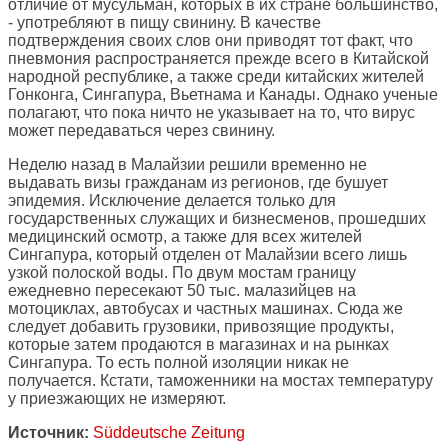
отличие от мусульман, которых в их стране большинство,
- употребляют в пищу свинину. В качестве
подтверждения своих слов они приводят тот факт, что
пневмония распространяется прежде всего в Китайской
народной республике, а также среди китайских жителей
Гонконга, Сингапура, Вьетнама и Канады. Однако ученые
полагают, что пока ничто не указывает на то, что вирус
может передаваться через свинину.
Неделю назад в Малайзии решили временно не
выдавать визы гражданам из регионов, где бушует
эпидемия. Исключение делается только для
государственных служащих и бизнесменов, прошедших
медицинский осмотр, а также для всех жителей
Сингапура, который отделен от Малайзии всего лишь
узкой полоской воды. По двум мостам границу
ежедневно пересекают 50 тыс. малазийцев на
мотоциклах, автобусах и частных машинах. Сюда же
следует добавить грузовики, привозящие продукты,
которые затем продаются в магазинах и на рынках
Сингапура. То есть полной изоляции никак не
получается. Кстати, таможенники на мостах температуру
у приезжающих не измеряют.
Источник:
Süddeutsche Zeitung