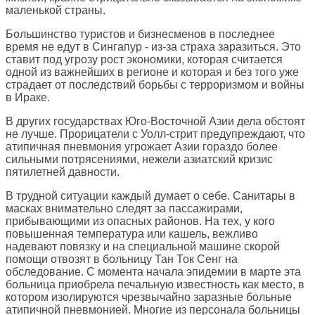
маленькой страны.
Большинство туристов и бизнесменов в последнее
время не едут в Сингапур - из-за страха заразиться. Это
ставит под угрозу рост экономики, которая считается
одной из важнейших в регионе и которая и без того уже
страдает от последствий борьбы с терроризмом и войны
в Ираке.
В других государствах Юго-Восточной Азии дела обстоят
не лучше. Прорицатели с Уолл-стрит предупреждают, что
атипичная пневмония угрожает Азии гораздо более
сильными потрясениями, нежели азиатский кризис
пятилетней давности.
В трудной ситуации каждый думает о себе. Санитары в
масках внимательно следят за пассажирами,
прибывающими из опасных районов. На тех, у кого
повышенная температура или кашель, вежливо
надевают повязку и на специальной машине скорой
помощи отвозят в больницу Тан Ток Сенг на
обследование. С момента начала эпидемии в марте эта
больница приобрела печальную известность как место, в
котором изолируются чрезвычайно заразные больные
атипичной пневмонией. Многие из персонала больницы