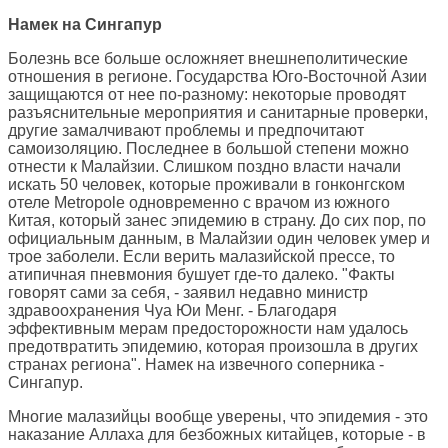
Намек на Сингапур
Болезнь все больше осложняет внешнеполитические
отношения в регионе. Государства Юго-Восточной Азии
защищаются от нее по-разному: некоторые проводят
разъяснительные мероприятия и санитарные проверки,
другие замалчивают проблемы и предпочитают
самоизоляцию. Последнее в большой степени можно
отнести к Малайзии. Слишком поздно власти начали
искать 50 человек, которые проживали в гонконгском
отеле Metropole одновременно с врачом из южного
Китая, который занес эпидемию в страну. До сих пор, по
официальным данным, в Малайзии один человек умер и
трое заболели. Если верить малазийской прессе, то
атипичная пневмония бушует где-то далеко. "Факты
говорят сами за себя, - заявил недавно министр
здравоохранения Чуа Юи Менг. - Благодаря
эффективным мерам предосторожности нам удалось
предотвратить эпидемию, которая произошла в других
странах региона". Намек на извечного соперника -
Сингапур.
Многие малазийцы вообще уверены, что эпидемия - это
наказание Аллаха для безбожных китайцев, которые - в