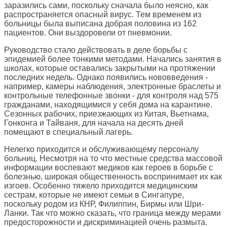
заразились сами, поскольку сначала было неясно, как
распространяется опасный вирус. Тем временем из
больницы была выписана добрая половина из 162
пациентов. Они выздоровели от пневмонии.
Руководство стало действовать в деле борьбы с
эпидемией более тонкими методами. Начались занятия в
школах, которые оставались закрытыми на протяжении
последних недель. Однако появились нововведения -
например, камеры наблюдения, электронные браслеты и
контрольные телефонные звонки - для контроля над 575
гражданами, находящимися у себя дома на карантине.
Сезонных рабочих, приезжающих из Китая, Вьетнама,
Гонконга и Тайваня, для начала на десять дней
помещают в специальный лагерь.
Нелегко приходится и обслуживающему персоналу
больниц. Несмотря на то что местные средства массовой
информации воспевают медиков как героев в борьбе с
болезнью, широкая общественность воспринимает их как
изгоев. Особенно тяжело приходится медицинским
сестрам, которые не имеют семьи в Сингапуре,
поскольку родом из КНР, Филиппин, Бирмы или Шри-
Ланки. Так что можно сказать, что граница между мерами
предосторожности и дискриминацией очень размыта.