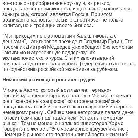
во-вторых - приобретение ноу-хау и, в-третьих,
предоставляет возможность изящно вывести капитал из
зоны риска, которой является Россия. При этом
возникает опасность: Россия экспортирует не только
капитал, но и традиции своего бизнеса.
"Мы приходим не с автоматами Калашникова, а с
деньгами", - агитировал президент Владимир Путин. Его
преемник Дмитрий Медведев уже обещает бизнесменам
"активную и агрессивную поддержку" их
экспансионистского курса. С этих высказываний
началась подготовка к созданию федерального агентства
по содействию российской экономике за рубежом.
Немецкий рынок для россиян труден
Михаэль Хармс, который возглавляет германо-
российскую внешнеторговую палату в Москве, отмечает
рост "конкретных запросов" со стороны российских
предпринимателей и "значительно возросший интерес к
немецкому рынку". Сейчас внешнеторговая палата даже
готовит семинар под названием "Успех на немецком
рынке". Тем не менее, о наплыве инвесторов Хармс
говорить не желает: "Это чрезмерное преувеличение".
Немецкий рынок с его пологой кривой роста и сильной