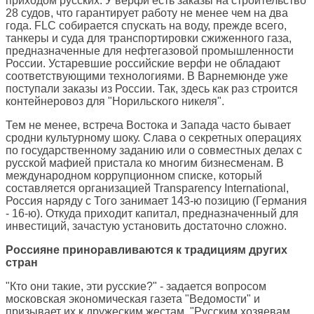
приходом русских. У верфи есть заказы на строительство
28 судов, что гарантирует работу не менее чем на два
года. FLC собирается спускать на воду, прежде всего,
танкеры и суда для транспортировки сжиженного газа,
предназначенные для нефтегазовой промышленности
России. Устаревшие российские верфи не обладают
соответствующими технологиями. В Варнемюнде уже
поступали заказы из России. Так, здесь как раз строится
контейнеровоз для "Норильского никеля".
Тем не менее, встреча Востока и Запада часто бывает
сродни культурному шоку. Слава о секретных операциях
по государственному заданию или о совместных делах с
русской мафией пристала ко многим бизнесменам. В
международном коррупционном списке, который
составляется организацией Transparency International,
Россия наряду с Того занимает 143-ю позицию (Германия
- 16-ю). Откуда приходит капитал, предназначенный для
инвестиций, зачастую установить достаточно сложно.
Россияне приноравливаются к традициям других
стран
"Кто они такие, эти русские?" - задается вопросом
московская экономическая газета "Ведомости" и
призывает их к дружеским жестам. "Русским хозяевам