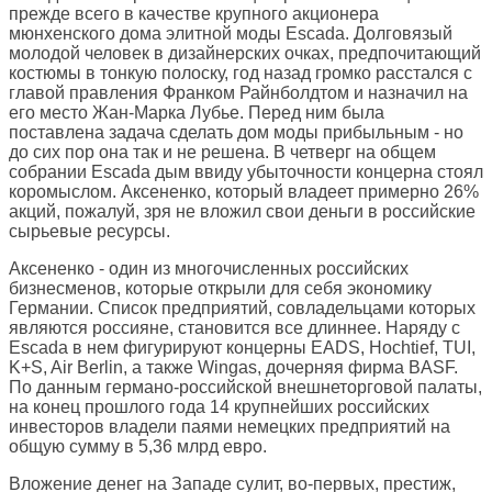
прежде всего в качестве крупного акционера
мюнхенского дома элитной моды Escada. Долговязый
молодой человек в дизайнерских очках, предпочитающий
костюмы в тонкую полоску, год назад громко расстался с
главой правления Франком Райнболдтом и назначил на
его место Жан-Марка Лубье. Перед ним была
поставлена задача сделать дом моды прибыльным - но
до сих пор она так и не решена. В четверг на общем
собрании Escada дым ввиду убыточности концерна стоял
коромыслом. Аксененко, который владеет примерно 26%
акций, пожалуй, зря не вложил свои деньги в российские
сырьевые ресурсы.
Аксененко - один из многочисленных российских
бизнесменов, которые открыли для себя экономику
Германии. Список предприятий, совладельцами которых
являются россияне, становится все длиннее. Наряду с
Escada в нем фигурируют концерны EADS, Hochtief, TUI,
K+S, Air Berlin, а также Wingas, дочерняя фирма BASF.
По данным германо-российской внешнеторговой палаты,
на конец прошлого года 14 крупнейших российских
инвесторов владели паями немецких предприятий на
общую сумму в 5,36 млрд евро.
Вложение денег на Западе сулит, во-первых, престиж,