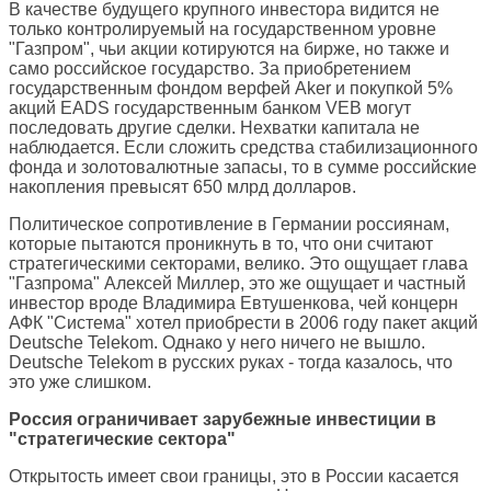
В качестве будущего крупного инвестора видится не
только контролируемый на государственном уровне
"Газпром", чьи акции котируются на бирже, но также и
само российское государство. За приобретением
государственным фондом верфей Aker и покупкой 5%
акций EADS государственным банком VEB могут
последовать другие сделки. Нехватки капитала не
наблюдается. Если сложить средства стабилизационного
фонда и золотовалютные запасы, то в сумме российские
накопления превысят 650 млрд долларов.
Политическое сопротивление в Германии россиянам,
которые пытаются проникнуть в то, что они считают
стратегическими секторами, велико. Это ощущает глава
"Газпрома" Алексей Миллер, это же ощущает и частный
инвестор вроде Владимира Евтушенкова, чей концерн
АФК "Система" хотел приобрести в 2006 году пакет акций
Deutsche Telekom. Однако у него ничего не вышло.
Deutsche Telekom в русских руках - тогда казалось, что
это уже слишком.
Россия ограничивает зарубежные инвестиции в
"стратегические сектора"
Открытость имеет свои границы, это в России касается