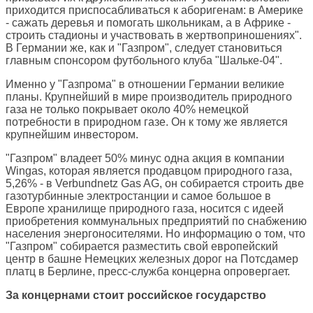
приходится приспосабливаться к аборигенам: в Америке
- сажать деревья и помогать школьникам, а в Африке -
строить стадионы и участвовать в жертвоприношениях".
В Германии же, как и "Газпром", следует становиться
главным спонсором футбольного клуба "Шальке-04".
Именно у "Газпрома" в отношении Германии великие
планы. Крупнейший в мире производитель природного
газа не только покрывает около 40% немецкой
потребности в природном газе. Он к тому же является
крупнейшим инвестором.
"Газпром" владеет 50% минус одна акция в компании
Wingas, которая является продавцом природного газа,
5,26% - в Verbundnetz Gas AG, он собирается строить две
газотурбинные электростанции и самое большое в
Европе хранилище природного газа, носится с идеей
приобретения коммунальных предприятий по снабжению
населения энергоносителями. Но информацию о том, что
"Газпром" собирается разместить свой европейский
центр в башне Немецких железных дорог на Потсдамер
платц в Берлине, пресс-служба концерна опровергает.
За концернами стоит российское государство