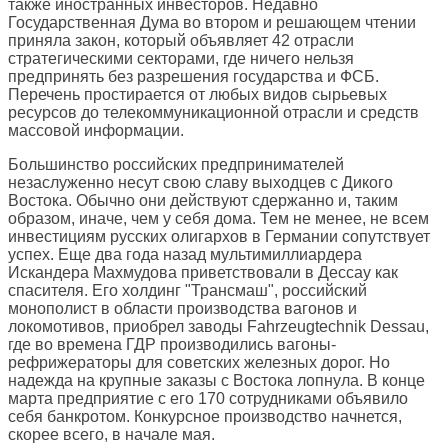
также иностранных инвесторов. Недавно
Государственная Дума во втором и решающем чтении
приняла закон, который объявляет 42 отрасли
стратегическими секторами, где ничего нельзя
предпринять без разрешения государства и ФСБ.
Перечень простирается от любых видов сырьевых
ресурсов до телекоммуникационной отрасли и средств
массовой информации.
Большинство российских предпринимателей
незаслуженно несут свою славу выходцев с Дикого
Востока. Обычно они действуют сдержанно и, таким
образом, иначе, чем у себя дома. Тем не менее, не всем
инвестициям русских олигархов в Германии сопутствует
успех. Еще два года назад мультимиллиардера
Искандера Махмудова приветствовали в Дессау как
спасителя. Его холдинг "Трансмаш", российский
монополист в области производства вагонов и
локомотивов, приобрел заводы Fahrzeugtechnik Dessau,
где во времена ГДР производились вагоны-
рефрижераторы для советских железных дорог. Но
надежда на крупные заказы с Востока лопнула. В конце
марта предприятие с его 170 сотрудниками объявило
себя банкротом. Конкурсное производство начнется,
скорее всего, в начале мая.