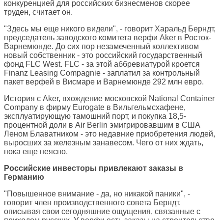
конкуренцией для российских бизнесменов скорее
труден, считает он.
"Здесь мы еще никого видели", - говорит Харальд Берндт,
председатель заводского комитета верфи Aker в Росток-
Варнемюнде. До сих пор незамеченный коллективом
новый собственник - это российский государственный
фонд FLC West. FLC - за этой аббревиатурой кроется
Finanz Leasing Compagnie - заплатил за контрольный
пакет верфей в Висмаре и Варнемюнде 292 млн евро.
История с Aker, вхождение московской National Container
Company в фирму Eurogate в Вильгельмсхафене,
эксплуатирующую тамошний порт, и покупка 18,5-
процентной доли в Air Berlin эмигрировавшим в США
Леном Блаватником - это недавние приобретения людей,
выросших за железным занавесом. Чего от них ждать,
пока еще неясно.
Российские инвесторы привлекают заказы в
Германию
"Повышенное внимание - да, но никакой паники", -
говорит член производственного совета Берндт,
описывая свои сегодняшние ощущения, связанные с