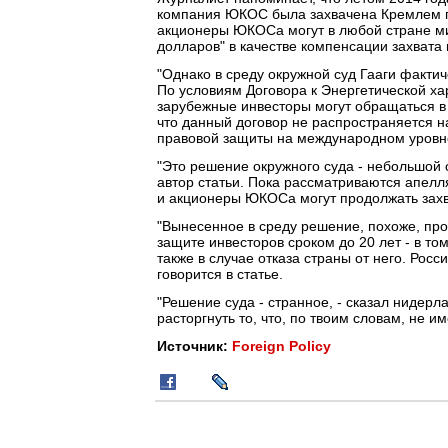
компания ЮКОС была захвачена Кремлем п
акционеры ЮКОСа могут в любой стране ми
долларов" в качестве компенсации захвата
"Однако в среду окружной суд Гааги фактич
По условиям Договора к Энергетической ха
зарубежные инвесторы могут обращаться в 
что данный договор не распространяется н
правовой защиты на международном уровн
"Это решение окружного суда - небольшой 
автор статьи. Пока рассматриваются апелля
и акционеры ЮКОСа могут продолжать захва
"Вынесенное в среду решение, похоже, прот
защите инвесторов сроком до 20 лет - в то
также в случае отказа страны от него. Росс
говорится в статье.
"Решение суда - странное, - сказал нидер
расторгнуть то, что, по твоим словам, не и
Источник:
Foreign Policy