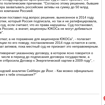
о политическим причинам. "Согласно этому решению, бывшие
ра захватывать российские активы на сумму до 50 млрд
 их компании Россией.
ески поставил под вопрос решение, вынесенное в 2014 году.
ртии, который Россия подписала, но так и не ратифицировала,
суд, если считают, что их права нарушены. Суд постановил,
а Россию, а значит, акционеры ЮКОСа не могут добиваться
е".
откат, а не поражение для акционеров ЮКОСа", - полагает
ции по его поводу, постановление 2014 года остается в силе,
т активов, пока местный суд не признает это неправомерным.
иворечит указанному договору, в котором ясно говорится о
м числе в период до подписания договора государством, а
ия отбросила Договор к Энергетической хартии в 2009 году", -
ландский аналитик Сийберн де Йонг. - Как можно официально
меет к тебе отношения?"