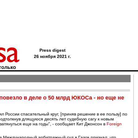
Press digest
26 ноября 2021 г.
только
повезло в деле о 50 млрд ЮКОСа - но еще не
л России спасательный круг, [приняв решение в ее пользу] по
одтолкнув длящуюся десять лет судебную сагу к новым
атянуться еще на годы", - сообщает Кит Джонсон в
Foreign
а Международный арбитражный суд в Гааге признал, что