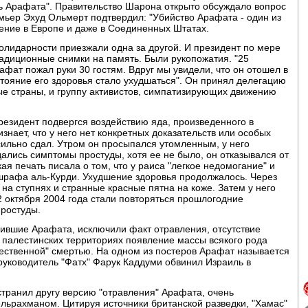
ь Арафата". Правительство Шарона открыто обсуждало вопрос
емьер Эхуд Ольмерт подтвердил: "Убийство Арафата - один из
ение в Европе и даже в Соединенных Штатах.
солидарности приезжали одна за другой. И президент по мере
адиционные снимки на память. Были рукопожатия. "25
афат пожал руки 30 гостям. Вдруг мы увидели, что он отошел в
остояние его здоровья стало ухудшаться". Он принял делегацию
е страны, и группу активистов, симпатизирующих движению
езидент подвергся воздействию яда, произведенного в
знает, что у него нет конкретных доказательств или особых
сильно сдал. Утром он просыпался утомленным, у него
дались симптомы простуды, хотя ее не было, он отказывался от
я печать писала о том, что у раиса "легкое недомогание" и
Ашрафа аль-Курди. Ухудшение здоровья продолжалось. Через
на ступнях и странные красные пятна на коже. Затем у него
2 октября 2004 года стали повторяться прошлогодние
простуды.
чившие Арафата, исключили факт отравления, отсутствие
 палестинских территориях появление массы всякого рода
стественной" смертью. На одном из постеров Арафат называется
 руководитель "Фатх" Фарук Каддуми обвинил Израиль в
странил другу версию "отравления" Арафата, очень
льрахманом. Цитируя источники британской разведки, "Хамас"