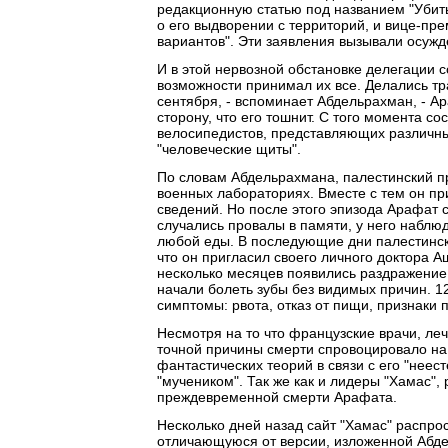
редакционную статью под названием "Убит
о его выдворении с территорий, и вице-пр
вариантов". Эти заявления вызывали осужд
И в этой нервозной обстановке делегации 
возможности принимал их все. Делались тр
сентября, - вспоминает Абдельрахман, - Ар
сторону, что его тошнит. С того момента с
велосипедистов, представляющих различны
"человеческие щиты".
По словам Абдельрахмана, палестинский пр
военных лабораториях. Вместе с тем он при
сведений. Но после этого эпизода Арафат 
случались провалы в памяти, у него наблю
любой еды. В последующие дни палестинска
что он пригласил своего личного доктора 
несколько месяцев появились раздражение 
начали болеть зубы без видимых причин. 1
симптомы: рвота, отказ от пищи, признаки 
Несмотря на то что французские врачи, ле
точной причины смерти спровоцировало на
фантастических теорий в связи с его "нее
"мучеником". Так же как и лидеры "Хамас",
преждевременной смерти Арафата.
Несколько дней назад сайт "Хамас" распро
отличающуюся от версии, изложенной Абде