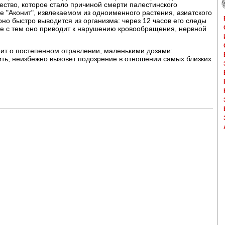
ство, которое стало причиной смерти палестинского
е "Аконит", извлекаемом из одноименного растения, азиатского
но быстро выводится из организма: через 12 часов его следы
те с тем оно приводит к нарушению кровообращения, нервной
рит о постепенном отравлении, маленькими дозами:
дить, неизбежно вызовет подозрение в отношении самых близких