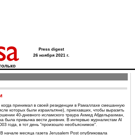
Press digest
26 ноября 2021 г.
только
и
, когда принимал в своей резиденции в Рамаллахе смешанную
исле которых были израильтяне), приехавших, чтобы выразить
ершении 40-дневного исламского траура Ахмед Абдельрахман,
ка была привычка вести дневник. В интервью журналистам Al
2003 года, в тот день "произошло необъяснимое".
В начале месяца газета Jerusalem Post опубликовала