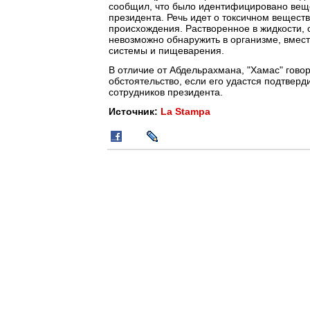
сообщил, что было идентифицировано веще
президента. Речь идет о токсичном веществ
происхождения. Растворенное в жидкости, о
невозможно обнаружить в организме, вмес
системы и пищеварения.
В отличие от Абдельрахмана, "Хамас" гово
обстоятельство, если его удастся подтвер
сотрудников президента.
Источник:
La Stampa