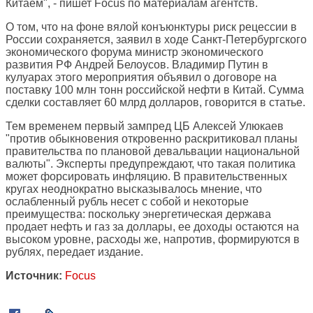
Китаем", - пишет
Focus
по материалам агентств.
О том, что на фоне вялой конъюнктуры риск рецессии в
России сохраняется, заявил в ходе Санкт-Петербургского
экономического форума министр экономического
развития РФ Андрей Белоусов. Владимир Путин в
кулуарах этого мероприятия объявил о договоре на
поставку 100 млн тонн российской нефти в Китай. Сумма
сделки составляет 60 млрд долларов, говорится в статье.
Тем временем первый зампред ЦБ Алексей Улюкаев
"против обыкновения откровенно раскритиковал планы
правительства по плановой девальвации национальной
валюты". Эксперты предупреждают, что такая политика
может форсировать инфляцию. В правительственных
кругах неоднократно высказывалось мнение, что
ослабленный рубль несет с собой и некоторые
преимущества: поскольку энергетическая держава
продает нефть и газ за доллары, ее доходы остаются на
высоком уровне, расходы же, напротив, формируются в
рублях, передает издание.
Источник:
Focus