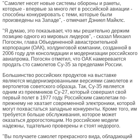
"Самолет несет новые системы обороны и ракеты,
которые - впервые за много лет в российской авиации -
способны конкурировать с теми, которые были
произведены на Западе", - отмечает Дэниел Майклс.
"Я думаю, это показывает, что мы решительно держим
позицию одного из мировых лидеров", - сказал Михаил
Погосян, глава Объединенной авиастроительной
корпорации (ОАК), холдинговой компании, созданной в
2006 году для консолидации и модернизации российского
авиапрома. Погосян отметил, что ОАК намеревается
продать сто самолетов Су-35 за пределами России.
Большинство российских продуктов на выставке
являются модернизированными версиями самолетов и
вертолетов советского образца. Так, Су-35 является
одним из преемников Су-27, который совершил свой
первый полет в 1977 году. Российским самолетам по-
прежнему не хватает современной электроники, которой
могут похвастаться западные конкуренты. Кроме того, им
требуется больше обслуживания, которое может
оказаться дорогостоящим. Но российские модели
надежны, тщательно проверены и стоят недорого.
"Вы получаете самолет прекрасного вида, обладающий