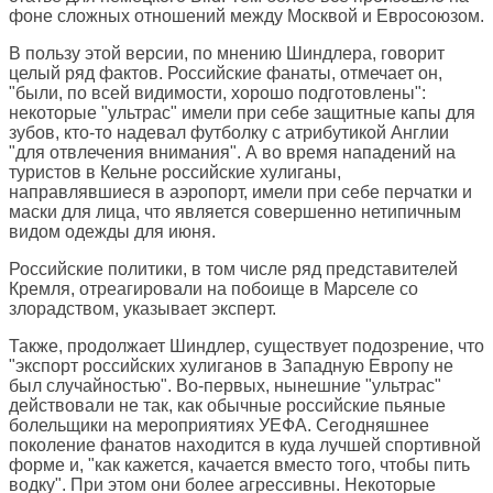
фоне сложных отношений между Москвой и Евросоюзом.
В пользу этой версии, по мнению Шиндлера, говорит
целый ряд фактов. Российские фанаты, отмечает он,
"были, по всей видимости, хорошо подготовлены":
некоторые "ультрас" имели при себе защитные капы для
зубов, кто-то надевал футболку с атрибутикой Англии
"для отвлечения внимания". А во время нападений на
туристов в Кельне российские хулиганы,
направлявшиеся в аэропорт, имели при себе перчатки и
маски для лица, что является совершенно нетипичным
видом одежды для июня.
Российские политики, в том числе ряд представителей
Кремля, отреагировали на побоище в Марселе со
злорадством, указывает эксперт.
Также, продолжает Шиндлер, существует подозрение, что
"экспорт российских хулиганов в Западную Европу не
был случайностью". Во-первых, нынешние "ультрас"
действовали не так, как обычные российские пьяные
болельщики на мероприятиях УЕФА. Сегодняшнее
поколение фанатов находится в куда лучшей спортивной
форме и, "как кажется, качается вместо того, чтобы пить
водку". При этом они более агрессивны. Некоторые