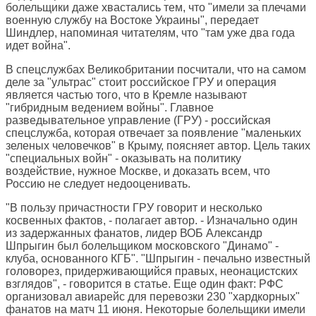
болельщики даже хвастались тем, что "имели за плечами
военную службу на Востоке Украины", передает
Шиндлер, напоминая читателям, что "там уже два года
идет война".
В спецслужбах Великобритании посчитали, что на самом
деле за "ультрас" стоит российское ГРУ и операция
является частью того, что в Кремле называют
"гибридным ведением войны". Главное
разведывательное управление (ГРУ) - российская
спецслужба, которая отвечает за появление "маленьких
зеленых человечков" в Крыму, поясняет автор. Цель таких
"специальных войн" - оказывать на политику
воздействие, нужное Москве, и доказать всем, что
Россию не следует недооценивать.
"В пользу причастности ГРУ говорит и несколько
косвенных фактов, - полагает автор. - Изначально один
из задержанных фанатов, лидер ВОБ Александр
Шпрыгин был болельщиком московского "Динамо" -
клуба, основанного КГБ". "Шпрыгин - печально известный
головорез, придерживающийся правых, неонацистских
взглядов", - говорится в статье. Еще один факт: РФС
организовал авиарейс для перевозки 230 "хардкорных"
фанатов на матч 11 июня. Некоторые болельщики имели