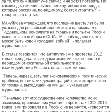
за то, что они имеют уже сейчас и не хотят потерять. Но
каковы достижения нынешнего путинского периода,
которые россияне, по-видимому, боятся утратить?" -
говорится в статье.
Мануйлова утверждает, что последние шесть лет были
ужасны для российской экономики, и напоминает о
"чудовищном" конфликте на Украине и попытке России
вмешаться в выборы в США. "Мы наблюдаем то, что
может быть новой холодной войной", - полагает
журналистка.
В статье говорится, что антипутинские протесты 2012
года последовали за годами экономического роста и
периодом относительной стабильности во
взаимодействии России с остальным миром.
"Теперь, через шесть лет экономических и политических
проблем, нет никаких демонстраций, никаких признаков
оппозиции, выходящей на улицы", - указывает
журналистка.
"Печально вот что: существенное количество моих
знакомых, принимавших участие в протестах 2012-2013
годов, эмигрировали и в Россию не вернутся, - говорится
в статье. - Возможно, оставшиеся просто не голосовали в