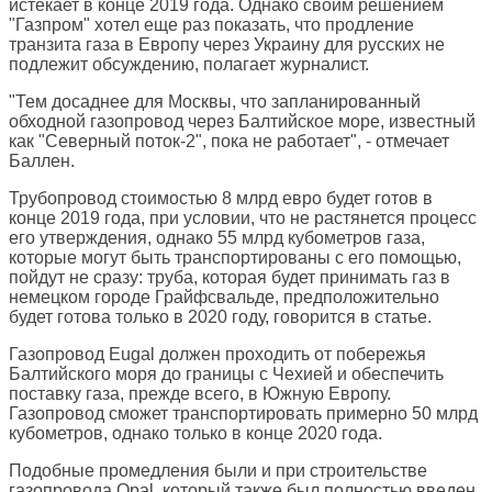
истекает в конце 2019 года. Однако своим решением
"Газпром" хотел еще раз показать, что продление
транзита газа в Европу через Украину для русских не
подлежит обсуждению, полагает журналист.
"Тем досаднее для Москвы, что запланированный
обходной газопровод через Балтийское море, известный
как "Северный поток-2", пока не работает", - отмечает
Баллен.
Трубопровод стоимостью 8 млрд евро будет готов в
конце 2019 года, при условии, что не растянется процесс
его утверждения, однако 55 млрд кубометров газа,
которые могут быть транспортированы с его помощью,
пойдут не сразу: труба, которая будет принимать газ в
немецком городе Грайфсвальде, предположительно
будет готова только в 2020 году, говорится в статье.
Газопровод Eugal должен проходить от побережья
Балтийского моря до границы с Чехией и обеспечить
поставку газа, прежде всего, в Южную Европу.
Газопровод сможет транспортировать примерно 50 млрд
кубометров, однако только в конце 2020 года.
Подобные промедления были и при строительстве
газопровода Opal, который также был полностью введен