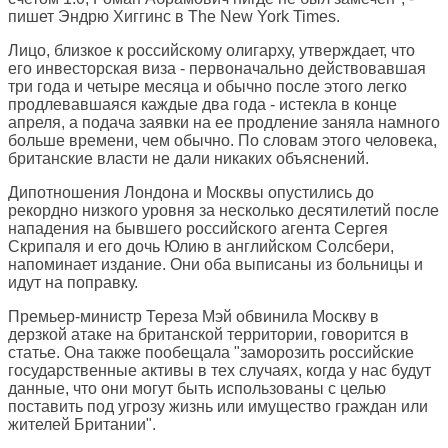
пишет Эндрю Хиггинс в
The New York Times
.
Лицо, близкое к российскому олигарху, утверждает, что
его инвесторская виза - первоначально действовавшая
три года и четыре месяца и обычно после этого легко
продлевавшаяся каждые два года - истекла в конце
апреля, а подача заявки на ее продление заняла намного
больше времени, чем обычно. По словам этого человека,
британские власти не дали никаких объяснений.
Дипотношения Лондона и Москвы опустились до
рекордно низкого уровня за несколько десятилетий после
нападения на бывшего российского агента Сергея
Скрипаля и его дочь Юлию в английском Солсбери,
напоминает издание. Они оба выписаны из больницы и
идут на поправку.
Премьер-министр Тереза Мэй обвинила Москву в
дерзкой атаке на британской территории, говорится в
статье. Она также пообещала "заморозить российские
государственные активы в тех случаях, когда у нас будут
данные, что они могут быть использованы с целью
поставить под угрозу жизнь или имущество граждан или
жителей Британии".