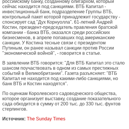
российскому банку, созданному олигархом, который
сейчас находится под санкциями. ВТБ Капитал -
инвестиционный банк, подразделение Группы ВТБ,
контрольный пакет которой принадлежит государству -
спонсирует сад "Дух Корнуолла". 61-летний Андрей
Костин, президент-председатель правления братской
компании - банка ВТБ, оказался среди российских
бизнесменов, в апреле попавших под американские
санкции. У Костина тесные связи с президентом
Путиным, он ранее называл санкции против России
"экономической войной", - говорится в статье.
В заявлении ВТБ говорится: "Для ВТБ Капитал это стало
шансом поучаствовать в одном из самых престижных
событий в Великобритании". Газета разъясняет: "ВТБ
Капитал не находится под какими-либо санкциями, но
банк ВТБ и Костин находятся".
По оценкам Королевского садоводческого общества,
которое организует выставку, создание показательного
сада обходится в сумму от 200 тыс. до 330 тыс. фунтов
стерлингов.
Источник:
The Sunday Times