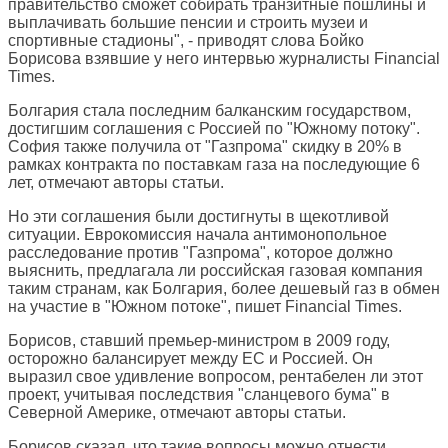
правительство сможет собирать транзитные пошлины и
выплачивать большие пенсии и строить музеи и
спортивные стадионы", - приводят слова Бойко
Борисова взявшие у него интервью журналисты Financial
Times.
Болгария стала последним балканским государством,
достигшим соглашения с Россией по "Южному потоку".
София также получила от "Газпрома" скидку в 20% в
рамках контракта по поставкам газа на последующие 6
лет, отмечают авторы статьи.
Но эти соглашения были достигнуты в щекотливой
ситуации. Еврокомиссия начала антимонопольное
расследование против "Газпрома", которое должно
выяснить, предлагала ли российская газовая компания
таким странам, как Болгария, более дешевый газ в обмен
на участие в "Южном потоке", пишет Financial Times.
Борисов, ставший премьер-министром в 2009 году,
осторожно балансирует между ЕС и Россией. Он
выразил свое удивление вопросом, рентабелен ли этот
проект, учитывая последствия "сланцевого бума" в
Северной Америке, отмечают авторы статьи.
Борисов сказал, что такие вопросы можно отнести,