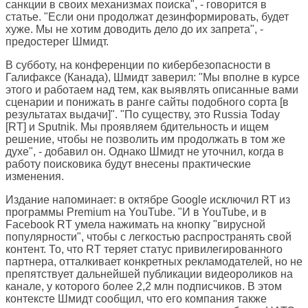
санкции в своих механизмах поиска", - говорится в
статье. "Если они продолжат дезинформировать, будет
хуже. Мы не хотим доводить дело до их запрета", -
предостерег Шмидт.
В субботу, на конференции по кибербезопасности в
Галифаксе (Канада), Шмидт заверил: "Мы вполне в курсе
этого и работаем над тем, как выявлять описанные вами
сценарии и понижать в ранге сайты подобного сорта [в
результатах выдачи]". "По существу, это Russia Today
[RT] и Sputnik. Мы проявляем бдительность и ищем
решение, чтобы не позволить им продолжать в том же
духе", - добавил он. Однако Шмидт не уточнил, когда в
работу поисковика будут внесены практические
изменения.
Издание напоминает: в октябре Google исключил RT из
программы Premium на YouTube. "И в YouTube, и в
Facebook RT умела нажимать на кнопку "вирусной
популярности", чтобы с легкостью распространять свой
контент. То, что RT теряет статус привилегированного
партнера, отталкивает конкретных рекламодателей, но не
препятствует дальнейшей публикации видеороликов на
канале, у которого более 2,2 млн подписчиков. В этом
контексте Шмидт сообщил, что его компания также