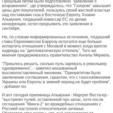
Прошлым летом было подготовлено "заявление о
возражениях", где утверждалось, что "Газпром" завышает
цены для покупателей, пользуясь своей жесткой властью
над поставками газа в Восточную Европу. Хоакин
Альмуния, тогдашний комиссар ЕС по делам
конкуренции, хотел предъявить это заявление в
сентябре.
Но, по словам информированных источников, тогдашний
глава Еврокомиссии Баррозу испугался еще больше
испортить отношения с Москвой в момент, когда крепли
надежды на "дипломатическую оттепель". Того же
мнения придерживалось правительство Ангелы Меркель.
"Пришлось решать, сколько пуль заряжать в револьвер
одновременно", - заметил неназванный
высокопоставленный чиновник. "Приоритетом было
заключение соглашения, гарантии, что с газоснабжением
Украины или Европы в зимний период не будет проблем",
- добавил он.
И вот сегодня преемница Альмунии - Маргрет Вестагер -
"выстрелит пулей, оставленной про запас, хотя после
соглашения "Минск-2" во враждебных отношениях с
Россией наступило относительное затишье.