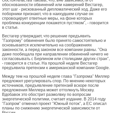
Обстоятельства таковы, что, вне зависимости от
обоснованности обвинений или намерений Вестагер,
этот шаг - рискованный дипломатический ход. Даже его
поборники признают, что в наихудшем случае он
спровоцирует ответные меры, на фоне которых
проблема конкуренции покажется пустяком", - говорится
в статье.
Вестагер утверждает, что решение предъявить
"Газпрому" обвинения было принято самостоятельно и
основывается исключительно на соображениях
законности, а перед законом все компании равны. "Она
даже пообещала при направлении обвинений ничего не
согласовывать с Берлином или столицами других стран",
- говорится в статье. На прошлой неделе Вестагер
предъявила претензии к американской компании Google.
Между тем на прошлой неделе глава "Газпрома" Миллер
предложил урегулировать спор. По мнению некоторых
источников, предъявление претензий вскоре после
предложения Миллера может оттолкнуть Москву.
Вдобавок это обострит размолвку по вопросам
энергетической политики, считает издание. В 2014 году
"Газпром" отменил проект "Южный поток", а ЕС описал
планы по снижению энергетической зависимости от
России.