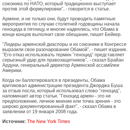
союзника по НАТО, который традиционно выступает
против этой формулировки", - говорится в статье.
Армяне, и не только они, будут проводить памятные
мероприятия по случаю столетней годовщины начала
геноцида в пятницу, и многие надеялись, что Обама в
конце концов выполнит свое обещание, пишет Бейкер.
"Лидеры армянской диаспоры и их союзники в Конгрессе
выразили свое разочарование Обамой", - пишет издание.
"Его отказ использовать термин "геноцид" представляет
серьезный удар для правозащитников", - сказал Брайан
Ардуни, генеральный директор Армянской ассамблеи
Америки.
Когда он баллотировался в президенты, Обама
критиковал администрацию президента Джорджа Буша
за отзыв посла, который использовал слово "геноцид",
напоминает автор статьи. "Геноцид армян - это не
предположение, личное мнение или точка зрения - это
широко документированный факт", - сказал Обама в
заявлении от 19 января 2008 года.
Источник:
The New York Times