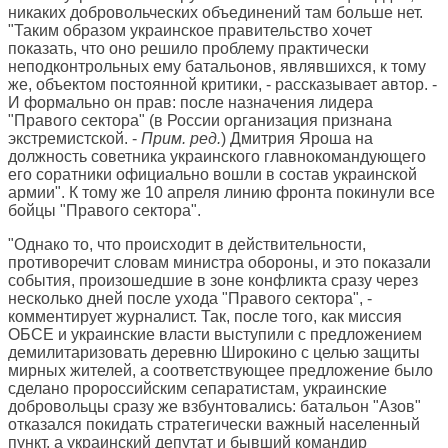
никаких добровольческих объединений там больше нет.
"Таким образом украинское правительство хочет
показать, что оно решило проблему практически
неподконтрольных ему батальонов, являвшихся, к тому
же, объектом постоянной критики, - рассказывает автор. -
И формально он прав: после назначения лидера
"Правого сектора" (в России организация признана
экстремистской. -
Прим. ред.
) Дмитрия Яроша на
должность советника украинского главнокомандующего
его соратники официально вошли в состав украинской
армии". К тому же 10 апреля линию фронта покинули все
бойцы "Правого сектора".
"Однако то, что происходит в действительности,
противоречит словам министра обороны, и это показали
события, произошедшие в зоне конфликта сразу через
несколько дней после ухода "Правого сектора", -
комментирует журналист. Так, после того, как миссия
ОБСЕ и украинские власти выступили с предложением
демилитаризовать деревню Широкино с целью защиты
мирных жителей, а соответствующее предложение было
сделано пророссийским сепаратистам, украинские
добровольцы сразу же взбунтовались: батальон "Азов"
отказался покидать стратегически важный населенный
пункт, а украинский депутат и бывший командир