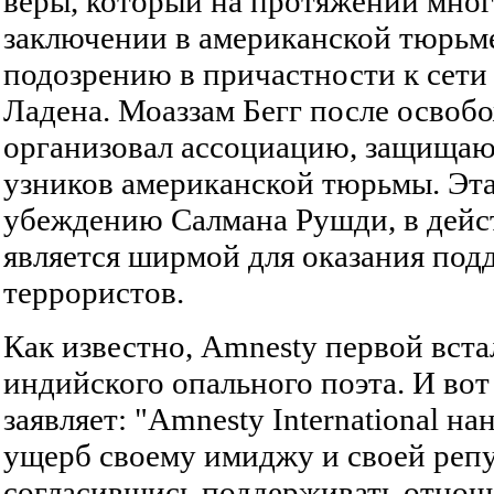
веры, который на протяжении мног
заключении в американской тюрьм
подозрению в причастности к сети
Ладена. Моаззам Бегг после освобо
организовал ассоциацию, защищ
узников американской тюрьмы. Эта
убеждению Салмана Рушди, в дейс
является ширмой для оказания под
террористов.
Как известно, Amnesty первой вста
индийского опального поэта. И во
заявляет: "Amnesty International 
ущерб своему имиджу и своей репу
согласившись поддерживать отнош