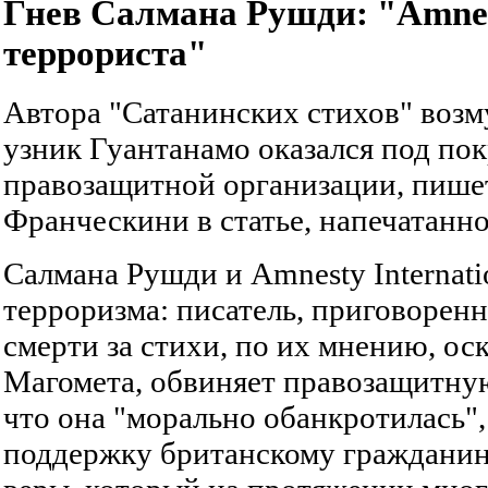
Гнев Салмана Рушди: "Amne
террориста"
Автора "Сатанинских стихов" возм
узник Гуантанамо оказался под по
правозащитной организации, пише
Франческини в статье, напечатанн
Салмана Рушди и Amnesty Internati
терроризма: писатель, приговорен
смерти за стихи, по их мнению, ос
Магомета, обвиняет правозащитну
что она "морально обанкротилась",
поддержку британскому граждани