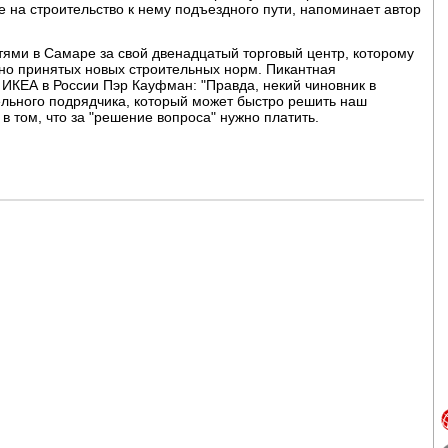
е на строительство к нему подъездного пути, напоминает автор
тями в Самаре за свой двенадцатый торговый центр, которому
нно принятых новых строительных норм. Пикантная
 ИКЕА в России Пэр Кауфман: "Правда, некий чиновник в
тельного подрядчика, который может быстро решить наш
в том, что за "решение вопроса" нужно платить.