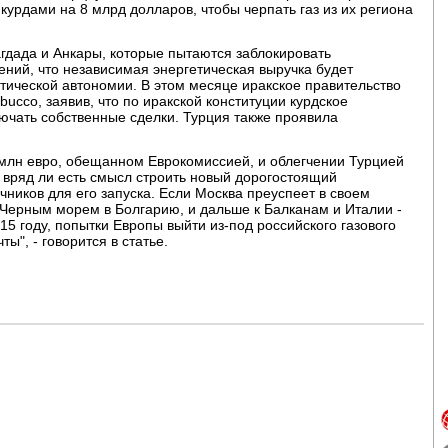
курдами на 8 млрд долларов, чтобы черпать газ из их региона
гдада и Анкары, которые пытаются заблокировать
ний, что независимая энергетическая выручка будет
тической автономии. В этом месяце иракское правительство
ucco, заявив, что по иракской конституции курдское
ючать собственные сделки. Турция также проявила
млн евро, обещанном Еврокомиссией, и облегчении Турцией
ю вряд ли есть смысл строить новый дорогостоящий
чников для его запуска. Если Москва преуспеет в своем
 Черным морем в Болгарию, и дальше к Балканам и Италии -
15 году, попытки Европы выйти из-под российского газового
ы", - говорится в статье.