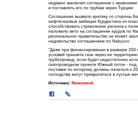
недавно заключил соглашение с иракскими 
и поставлять его по трубам через Турцию.
Соглашение вызвало критику со стороны Ба
нефтегазовые амбиции Курдистана из опасе
способствовать стремлению региона к поли
наложило вето на соглашение курдов по Nab
региональное правительство не может закл
недовольство соглашением по Nabucco.
"Даже при финансировании в размере 250 
условий транзита газа через ее территори
трубопровод, если будет недостаточно исто
газопроводном проекте Южный поток - под
поставки по которому должны начаться к 20
господства могут превратиться в пустые мечт
Источник:
Newsweek