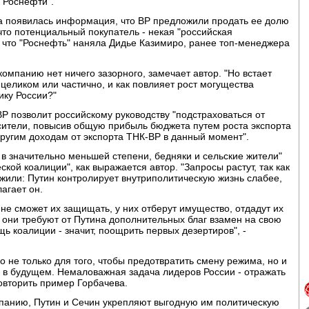
"Роснефти".
а появилась информация, что BP предложили продать ее долю
что потенциальный покупатель - некая "российская
, что "Роснефть" наняла Дидье Казимиро, ранее топ-менеджера
омпанию нет ничего зазорного, замечает автор. "Но встает
целиком или частично, и как повлияет рост могущества
ику России?"
BP позволит российскому руководству "подстраховаться от
сители, повысив общую прибыль бюджета путем роста экспорта
ругим доходам от экспорта ТНК-BP в данный момент".
 в значительно меньшей степени, бедняки и сельские жители"
кой коалиции", как выражается автор. "Запросы растут, так как
ажили: Путин контролирует внутриполитическую жизнь слабее,
лагает он.
не сможет их защищать, у них отберут имущество, отдадут их
рь они требуют от Путина дополнительных благ взамен на свою
щь коалиции - значит, поощрить первых дезертиров", -
не только для того, чтобы предотвратить смену режима, но и
в будущем. Немаловажная задача лидеров России - отражать
овторить пример Горбачева.
мпанию, Путин и Сечин укрепляют выгодную им политическую