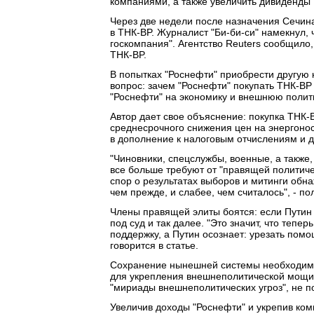
компаниями, а также увеличить дивиденды 
Через две недели после назначения Сечин
в ТНК-BP. Журналист "Би-би-си" намекнул, 
госкомпания". Агентство Reuters сообщило
ТНК-BP.
В попытках "Роснефти" приобрести другую к
вопрос: зачем "Роснефти" покупать ТНК-BP 
"Роснефти" на экономику и внешнюю полит
Автор дает свое объяснение: покупка ТНК-
среднесрочного снижения цен на энергоно
в дополнение к налоговым отчислениям и д
"Чиновники, спецслужбы, военные, а также,
все больше требуют от "правящей политичес
спор о результатах выборов и митинги обн
чем прежде, и слабее, чем считалось", - по
Члены правящей элиты боятся: если Путин 
под суд и так далее. "Это значит, что тепе
поддержку, а Путин осознает: урезать помо
говорится в статье.
Сохранение нынешней системы необходимо 
для укрепления внешнеполитической мощи 
"мириады внешнеполитических угроз", не п
Увеличив доходы "Роснефти" и укрепив ко