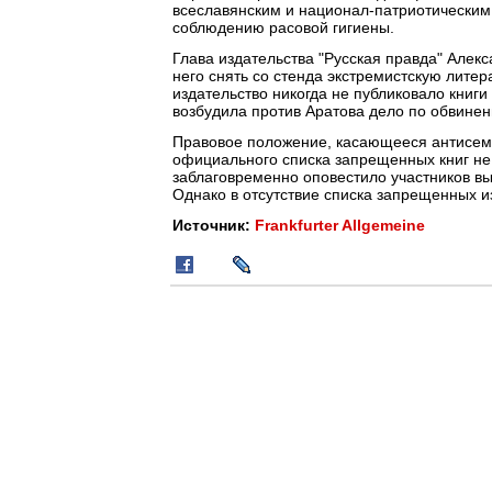
всеславянским и национал-патриотическим
соблюдению расовой гигиены.
Глава издательства "Русская правда" Алекс
него снять со стенда экстремистскую литерат
издательство никогда не публиковало книги
возбудила против Аратова дело по обвине
Правовое положение, касающееся антисемит
официального списка запрещенных книг не 
заблаговременно оповестило участников вы
Однако в отсутствие списка запрещенных и
Источник:
Frankfurter Allgemeine