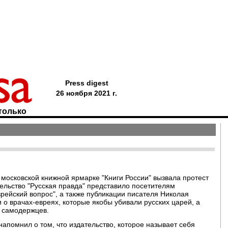
Press digest
26 ноября 2021 г.
только
московской книжной ярмарке "Книги России" вызвала протест
ельство "Русская правда" представило посетителям
рейский вопрос", а также публикации писателя Николая
 о врачах-евреях, которые якобы убивали русских царей, а
х самодержцев.
помнил о том, что издательство, которое называет себя