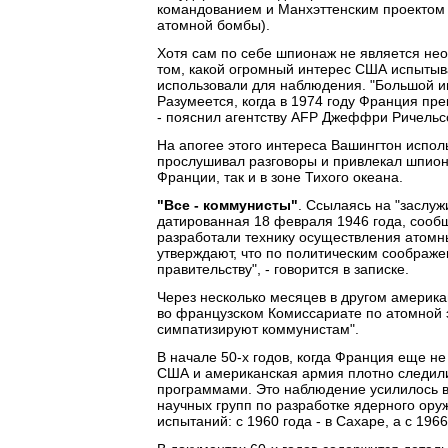
командованием и Манхэттенским проектом 
атомной бомбы).
Хотя сам по себе шпионаж не является не
том, какой огромный интерес США испытыв
использовали для наблюдения. "Большой ин
Разумеется, когда в 1974 году Франция п
- пояснил агентству AFP Джеффри Ричельс
На апогее этого интереса Вашингтон испол
прослушивал разговоры и привлекал шпион
Франции, так и в зоне Тихого океана.
"Все - коммунисты"
. Ссылаясь на "заслуж
датированная 18 февраля 1946 года, сообщ
разработали технику осуществления атомны
утверждают, что по политическим соображе
правительству", - говорится в записке.
Через несколько месяцев в другом америка
во французском Комиссариате по атомной э
симпатизируют коммунистам".
В начале 50-х годов, когда Франция еще 
США и американская армия плотно следил
программами. Это наблюдение усилилось в
научных групп по разработке ядерного ору
испытаний: с 1960 года - в Сахаре, а с 1966