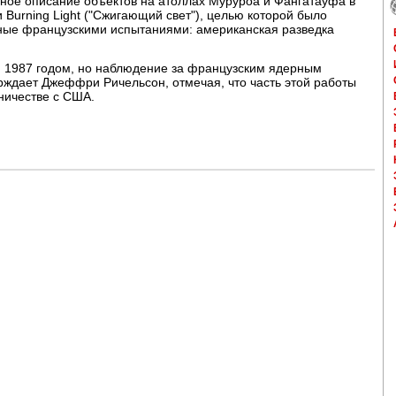
ьное описание объектов на атоллах Муруроа и Фангатауфа в
 Burning Light ("Сжигающий свет"), целью которой было
ные французскими испытаниями: американская разведка
 1987 годом, но наблюдение за французским ядерным
ерждает Джеффри Ричельсон, отмечая, что часть этой работы
ничестве с США.