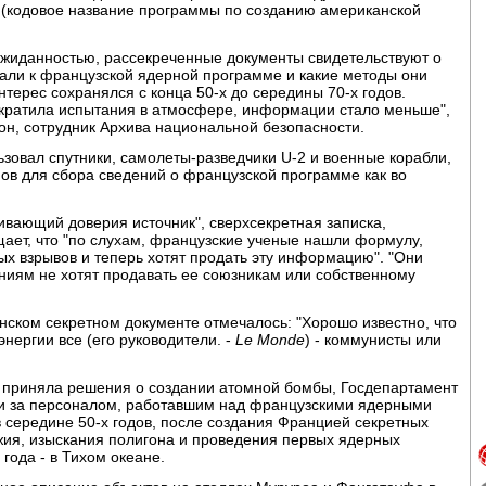
(кодовое название программы по созданию американской
ожиданностью, рассекреченные документы свидетельствуют о
али к французской ядерной программе и какие методы они
терес сохранялся с конца 50-х до середины 70-х годов.
рекратила испытания в атмосфере, информации стало меньше",
он, сотрудник Архива национальной безопасности.
ьзовал спутники, самолеты-разведчики U-2 и военные корабли,
ов для сбора сведений о французской программе как во
ивающий доверия источник", сверхсекретная записка,
ает, что "по слухам, французские ученые нашли формулу,
х взрывов и теперь хотят продать эту информацию". "Они
ниям не хотят продавать ее союзникам или собственному
нском секретном документе отмечалось: "Хорошо известно, что
нергии все (его руководители. -
Le Monde
) - коммунисты или
не приняла решения о создании атомной бомбы, Госдепартамент
и за персоналом, работавшим над французскими ядерными
 середине 50-х годов, после создания Францией секретных
жия, изыскания полигона и проведения первых ядерных
 года - в Тихом океане.