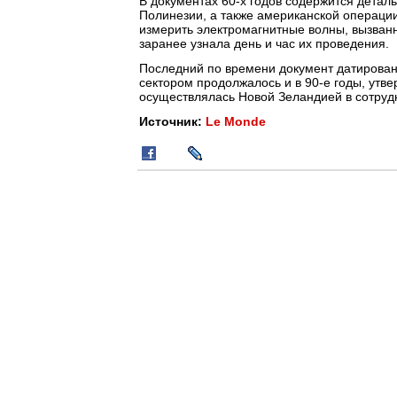
В документах 60-х годов содержится детал
Полинезии, а также американской операции
измерить электромагнитные волны, вызван
заранее узнала день и час их проведения.
Последний по времени документ датирован
сектором продолжалось и в 90-е годы, утв
осуществлялась Новой Зеландией в сотруд
Источник:
Le Monde