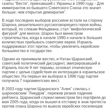
газеты "Вести", приехавший с Украины в 1990 году. - Для
иммигрантов из бывшего Советского Союза это значит
больше, чем открытая демократия".
В ходе последних выборов россияне встали на сторону
Шарона, решительного русскоговорящего героя войны,
который, по словам Фельдмана, стал "мифологической
фигурой" для многих. Шарон был министром
строительства, когда в начале 1990-х начали в больших
количествах прибывать советские евреи: Израиль
поддерживал этот приток, чтобы увеличить еврейское
большинство в государстве.
Однако их принимали жестко, и Натан Щаранский,
советский политический диссидент, эмигрировавший в
Израиль после 9 лет тюрьмы, основал этническую
партию с целью содействия их интеграции в израильское
общество. На первых же выборах в 1996 году партия
получила 7 парламентских мест.
В 2003 году партия Щаранского "Алия" слилась с
шароновским "Ликудом", пережив резкое падение
рейтинга. Щаранский служил министром без портфеля до
мая 2005 года, когда он вышел в отставку в знак протеста
против плана Шарона по вывозу еврейских поселенцев