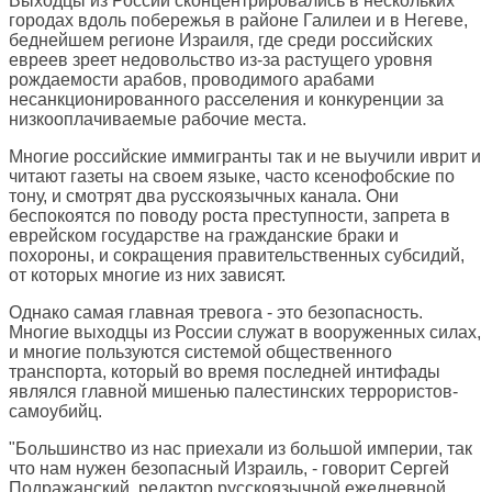
Выходцы из России сконцентрировались в нескольких
городах вдоль побережья в районе Галилеи и в Негеве,
беднейшем регионе Израиля, где среди российских
евреев зреет недовольство из-за растущего уровня
рождаемости арабов, проводимого арабами
несанкционированного расселения и конкуренции за
низкооплачиваемые рабочие места.
Многие российские иммигранты так и не выучили иврит и
читают газеты на своем языке, часто ксенофобские по
тону, и смотрят два русскоязычных канала. Они
беспокоятся по поводу роста преступности, запрета в
еврейском государстве на гражданские браки и
похороны, и сокращения правительственных субсидий,
от которых многие из них зависят.
Однако самая главная тревога - это безопасность.
Многие выходцы из России служат в вооруженных силах,
и многие пользуются системой общественного
транспорта, который во время последней интифады
являлся главной мишенью палестинских террористов-
самоубийц.
"Большинство из нас приехали из большой империи, так
что нам нужен безопасный Израиль, - говорит Сергей
Подражанский, редактор русскоязычной ежедневной