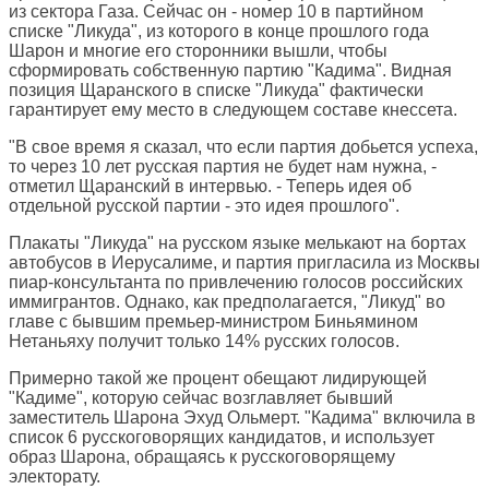
из сектора Газа. Сейчас он - номер 10 в партийном
списке "Ликуда", из которого в конце прошлого года
Шарон и многие его сторонники вышли, чтобы
сформировать собственную партию "Кадима". Видная
позиция Щаранского в списке "Ликуда" фактически
гарантирует ему место в следующем составе кнессета.
"В свое время я сказал, что если партия добьется успеха,
то через 10 лет русская партия не будет нам нужна, -
отметил Щаранский в интервью. - Теперь идея об
отдельной русской партии - это идея прошлого".
Плакаты "Ликуда" на русском языке мелькают на бортах
автобусов в Иерусалиме, и партия пригласила из Москвы
пиар-консультанта по привлечению голосов российских
иммигрантов. Однако, как предполагается, "Ликуд" во
главе с бывшим премьер-министром Биньямином
Нетаньяху получит только 14% русских голосов.
Примерно такой же процент обещают лидирующей
"Кадиме", которую сейчас возглавляет бывший
заместитель Шарона Эхуд Ольмерт. "Кадима" включила в
список 6 русскоговорящих кандидатов, и использует
образ Шарона, обращаясь к русскоговорящему
электорату.