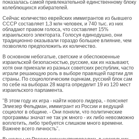
показалась самой привлекательной единственному блоку
колеблющихся избирателей.
Сейчас количество еврейских иммигрантов из бывшего
СССР составляет 1,3 млн человек, и 740 тыс. из них
обладают правом голоса, что составляет 15%
израильского электората. Голосуя единодушно, они
традиционно оказывали гораздо большее влияние, чем
позволяло предположить их количество.
В основном небогатые, светские и обеспокоенные
израильской безопасностью, русские, как их называют,
хотя они приехали из разных советских республик, часто
играли решающую роль в выборе правящей партии для
страны. По социологическим оценкам, русский блок сам
по себе на выборах 28 марта определит 19 из 120 мест
израильского парламента.
"В этом году их игра - найти нового лидера, - поясняет
Элиезер Фельдман, иммигрант из России и ведущий
социолог в общине. - Они поняли, что политические
программы значат не так уж много - их либо невозможно
воплотить, либо требуется слишком много времени.
Важнее всего личность".