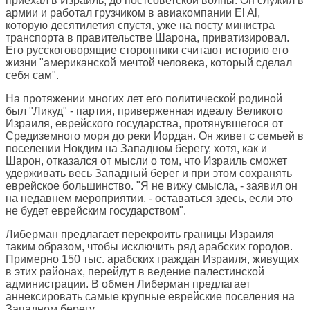
приехал в Израиль, до постсоветской волны. Он служил в
армии и работал грузчиком в авиакомпании El Al,
которую десятилетия спустя, уже на посту министра
транспорта в правительстве Шарона, приватизировал.
Его русскоговорящие сторонники считают историю его
жизни "американской мечтой человека, который сделал
себя сам".
На протяжении многих лет его политической родиной
был "Ликуд" - партия, приверженная идеалу Великого
Израиля, еврейского государства, протянувшегося от
Средиземного моря до реки Иордан. Он живет с семьей в
поселении Нокдим на Западном берегу, хотя, как и
Шарон, отказался от мысли о том, что Израиль сможет
удерживать весь Западный берег и при этом сохранять
еврейское большинство. "Я не вижу смысла, - заявил он
на недавнем мероприятии, - оставаться здесь, если это
не будет еврейским государством".
Либерман предлагает перекроить границы Израиля
таким образом, чтобы исключить ряд арабских городов.
Примерно 150 тыс. арабских граждан Израиля, живущих
в этих районах, перейдут в ведение палестинской
администрации. В обмен Либерман предлагает
аннексировать самые крупные еврейские поселения на
Западном берегу.