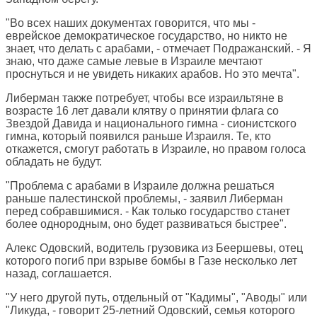
"Во всех наших документах говорится, что мы -
еврейское демократическое государство, но никто не
знает, что делать с арабами, - отмечает Подражанский. - Я
знаю, что даже самые левые в Израиле мечтают
проснуться и не увидеть никаких арабов. Но это мечта".
Либерман также потребует, чтобы все израильтяне в
возрасте 16 лет давали клятву о принятии флага со
Звездой Давида и национального гимна - сионистского
гимна, который появился раньше Израиля. Те, кто
откажется, смогут работать в Израиле, но правом голоса
обладать не будут.
"Проблема с арабами в Израиле должна решаться
раньше палестинской проблемы, - заявил Либерман
перед собравшимися. - Как только государство станет
более однородным, оно будет развиваться быстрее".
Алекс Одовский, водитель грузовика из Беершевы, отец
которого погиб при взрыве бомбы в Газе несколько лет
назад, соглашается.
"У него другой путь, отдельный от "Кадимы", "Аводы" или
"Ликуда, - говорит 25-летний Одовский, семья которого