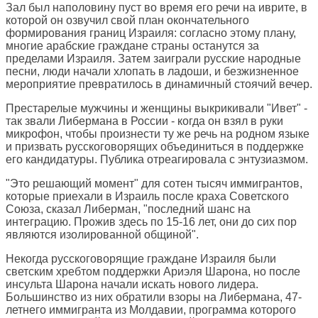
Зал был наполовину пуст во время его речи на иврите, в
которой он озвучил свой план окончательного
формирования границ Израиля: согласно этому плану,
многие арабские граждане страны останутся за
пределами Израиля. Затем заиграли русские народные
песни, люди начали хлопать в ладоши, и безжизненное
мероприятие превратилось в динамичный стоячий вечер.
Престарелые мужчины и женщины выкрикивали "Ивет" -
так звали Либермана в России - когда он взял в руки
микрофон, чтобы произнести ту же речь на родном языке
и призвать русскоговорящих объединиться в поддержке
его кандидатуры. Публика отреагировала с энтузиазмом.
"Это решающий момент" для сотен тысяч иммигрантов,
которые приехали в Израиль после краха Советского
Союза, сказал Либерман, "последний шанс на
интеграцию. Прожив здесь по 15-16 лет, они до сих пор
являются изолированной общиной".
Некогда русскоговорящие граждане Израиля были
светским хребтом поддержки Ариэля Шарона, но после
инсульта Шарона начали искать нового лидера.
Большинство из них обратили взоры на Либермана, 47-
летнего иммигранта из Молдавии, программа которого