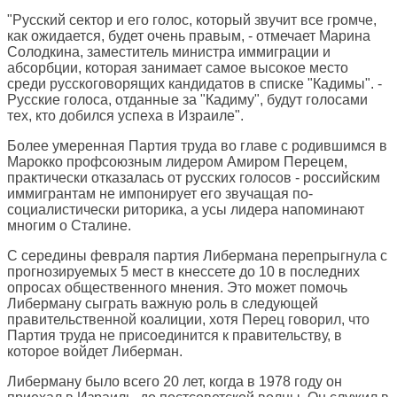
"Русский сектор и его голос, который звучит все громче,
как ожидается, будет очень правым, - отмечает Марина
Солодкина, заместитель министра иммиграции и
абсорбции, которая занимает самое высокое место
среди русскоговорящих кандидатов в списке "Кадимы". -
Русские голоса, отданные за "Кадиму", будут голосами
тех, кто добился успеха в Израиле".
Более умеренная Партия труда во главе с родившимся в
Марокко профсоюзным лидером Амиром Перецем,
практически отказалась от русских голосов - российским
иммигрантам не импонирует его звучащая по-
социалистически риторика, а усы лидера напоминают
многим о Сталине.
С середины февраля партия Либермана перепрыгнула с
прогнозируемых 5 мест в кнессете до 10 в последних
опросах общественного мнения. Это может помочь
Либерману сыграть важную роль в следующей
правительственной коалиции, хотя Перец говорил, что
Партия труда не присоединится к правительству, в
которое войдет Либерман.
Либерману было всего 20 лет, когда в 1978 году он