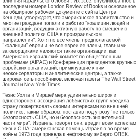
влияния израильского лобби". Их эссе, опубликованное в
последнем номере London Review of Books и основанное
на обширном рабочем документе с сайта Центра
Кеннеди, утверждает, что американское правительство и
многие граждане попали в рабство "коалиции людей и
организаций, ведущих активную работу по смещению
внешней политики США в произраильском
направлении". Хотя не все члены предполагаемой
"коалиции" евреи и не все евреи ее члены, главными
заговорщиками являются такие организации, как
Американо-израильский комитет по общественным
проблемам (AIPAC) и Конференция президентов крупных
еврейских организаций, примкнувшие к ним
неоконсерваторы и аналитические центры, а также
широкая сеть пособников, включая газеты The Wall Street
Journal и New York Times.
Тезис Уолта и Миршеймера удивительно широк и
односторонен: ассоциация лоббистских групп убедила
страну пожертвовать своими интересами во внешней
политике, таким образом, поставив под угрозу "не только
безопасность США, но и безопасность значительной
части мира". Израиль, говорят они, вредит всем аспектам
жизни США: американская помощь Израилю во время
войны 1973 года привела к нефтяному эмбарго ОПЕК.