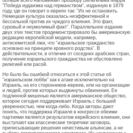
больше всего напоминает брошюру Вильгельма Марра
"Победа иудаизма над германством", изданную в 1879
году, где он говорит о евреях так: "Их не остановить.
Немецкая культура оказалась неэффективной и
бессильной против их чуждого влияния. Это факт,
суровый и неумолимый факт". Параллельное издание
двух этих текстов продемонстрировало бы американскую
редакцию европейской модели, например,
антисемитской лжи, что "израильское гражданство
основано на принципе кровного родства". В
действительности, в отличие от соседних арабских стран,
получение израильского гражданства не обусловлено
религией или расой.
Но было бы ошибкой относиться к этой статье об
"израильском лобби" как к атаке исключительно на
Израиль, на его сторонников-евреев, или на организации
и людей, против которых выдвинуты обвинения. Ее
подлинной мишенью является американское общество,
которое сегодня поддерживает Израиль с большей
уверенностью, чем когда-либо. Когда авторы дают
понять, что поддержка Израиля в конгрессе обеими
партиями является результатом еврейского влияния, они
выступают как классические теоретики заговора,
приписывающие решения нечестивым альянсам, а не