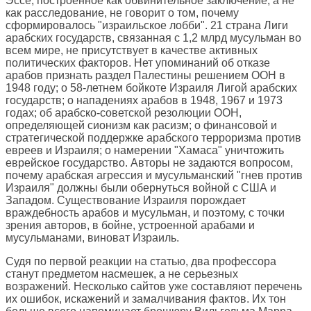
Эссе, построенное как обвинительное заключение, а не
как расследование, не говорит о том, почему
сформировалось "израильское лобби". 21 страна Лиги
арабских государств, связанная с 1,2 млрд мусульман во
всем мире, не присутствует в качестве активных
политических факторов. Нет упоминаний об отказе
арабов признать раздел Палестины решением ООН в
1948 году; о 58-летнем бойкоте Израиля Лигой арабских
государств; о нападениях арабов в 1948, 1967 и 1973
годах; об арабско-советской резолюции ООН,
определяющей сионизм как расизм; о финансовой и
стратегической поддержке арабского терроризма против
евреев и Израиля; о намерении "Хамаса" уничтожить
еврейское государство. Авторы не задаются вопросом,
почему арабская агрессия и мусульманский "гнев против
Израиля" должны были обернуться войной с США и
Западом. Существование Израиля порождает
враждебность арабов и мусульман, и поэтому, с точки
зрения авторов, в бойне, устроенной арабами и
мусульманами, виноват Израиль.
Судя по первой реакции на статью, два профессора
станут предметом насмешек, а не серьезных
возражений. Несколько сайтов уже составляют перечень
их ошибок, искажений и замалчивания фактов. Их тон