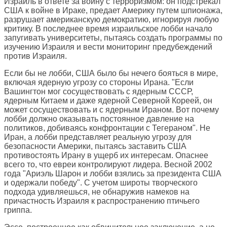
Израиль в ответе за войну с терроризмом: он подстрекал
США к войне в Ираке, предает Америку путем шпионажа,
разрушает американскую демократию, игнорируя любую
критику. В последнее время израильское лобби начало
запугивать университеты, пытаясь создать программы по
изучению Израиля и вести мониторинг предубеждений
против Израиля.
Если бы не лобби, США было бы нечего бояться в мире,
включая ядерную угрозу со стороны Ирана. "Если
Вашингтон мог сосуществовать с ядерным СССР,
ядерным Китаем и даже ядерной Северной Кореей, он
может сосуществовать и с ядерным Ираном. Вот почему
лобби должно оказывать постоянное давление на
политиков, добиваясь конфронтации с Тегераном". Не
Иран, а лобби представляет реальную угрозу для
безопасности Америки, пытаясь заставить США
противостоять Ирану в ущерб их интересам. Опаснее
всего то, что евреи контролируют лидера. Весной 2002
года "Ариэль Шарон и лобби взялись за президента США
и одержали победу". С учетом широты творческого
подхода удивляешься, не обнаружив намеков на
причастность Израиля к распространению птичьего
гриппа.