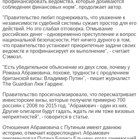
профинансировать ведомства, которые добиваются
соблюдения финансовых норм", продолжает автор.
"Правительство любит подчеркивать, что уважение к
независимости судебной системы сужает простор для его
действий. Но это слабая отговорка. Отмывание
российских денег - одновременно преступление и вопрос
национальной безопасности. Нет ничего дурного в том,
что правительство установит приоритетные задачи своих
ведомств и профинансирует их выполнение", - считает
Сэмюэл.
"Есть убедительное объяснение из двух слов, почему у
Романа Абрамовича, похоже, трудности с продлением
британской визы: Владимир Путин", - пишет журналист
The Guardian
Люк Гардинг.
Правительство просигнализировало, что пересматривает
инвесторские визы, которые получили примерно 700
россиян с 2008 по 2015 год. "Абрамович - один из них.
Другие олигархи будут гадать, ждать ли им тоже визовых
неприятностей", - говорится в статье.
Отношения Абрамовича с Путиным имеют давнюю
историю, отмечает корреспондент. Абрамович
рекомендовал Путина Борису Ельцину, когда занемогший