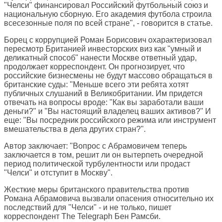
"Челси" финансировал Российский футбольный союз и
национальную сборную. Его академия футбола строила
всесезонные поля по всей стране", - говорится в статье.
Борец с коррупцией Роман Борисович охарактеризовал
пересмотр Британией инвесторских виз как "умный и
деликатный способ" нанести Москве ответный удар,
продолжает корреспондент. Он прогнозирует, что
российские бизнесмены не будут массово обращаться в
британские суды: "Меньше всего эти ребята хотят
публичных слушаний в Великобритании. Им придется
отвечать на вопросы вроде: "Как вы заработали ваши
деньги?" и "Вы настоящий владелец ваших активов?" И
еще: "Вы посредник российского режима или инструмент
вмешательства в дела других стран?".
Автор заключает: "Вопрос с Абрамовичем теперь
заключается в том, решит ли он вытерпеть очередной
период политической турбулентности или продаст
"Челси" и отступит в Москву".
Жесткие меры британского правительства против
Романа Абрамовича вызвали опасения относительно их
последствий для "Челси" - и не только, пишет
корреспондент
The Telegraph
Бен Рамсби.