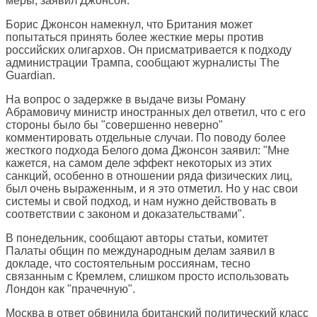
меры, заявил Джонсон.
Борис Джонсон намекнул, что Британия может
попытаться принять более жесткие меры против
российских олигархов. Он присматривается к подходу
администрации Трампа, сообщают журналисты
The
Guardian
.
На вопрос о задержке в выдаче визы Роману
Абрамовичу министр иностранных дел ответил, что с его
стороны было бы "совершенно неверно"
комментировать отдельные случаи. По поводу более
жесткого подхода Белого дома Джонсон заявил: "Мне
кажется, на самом деле эффект некоторых из этих
санкций, особенно в отношении ряда физических лиц,
был очень выраженным, и я это отметил. Но у нас свои
системы и свой подход, и нам нужно действовать в
соответствии с законом и доказательствами".
В понедельник, сообщают авторы статьи, комитет
Палаты общин по международным делам заявил в
докладе, что состоятельным россиянам, тесно
связанным с Кремлем, слишком просто использовать
Лондон как "прачечную".
Москва в ответ обвинила британский политический класс