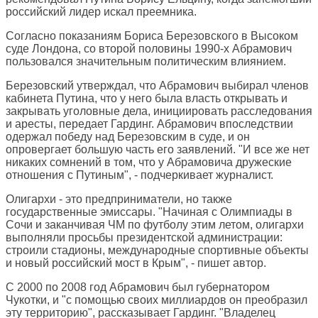
российский лидер искал преемника.
Согласно показаниям Бориса Березовского в Высоком
суде Лондона, со второй половины 1990-х Абрамович
пользовался значительным политическим влиянием.
Березовский утверждал, что Абрамович выбирал членов
кабинета Путина, что у него была власть открывать и
закрывать уголовные дела, инициировать расследования
и аресты, передает Гардинг. Абрамович впоследствии
одержал победу над Березовским в суде, и он
опровергает большую часть его заявлений. "И все же нет
никаких сомнений в том, что у Абрамовича дружеские
отношения с Путиным", - подчеркивает журналист.
Олигархи - это предприниматели, но также
государственные эмиссары. "Начиная с Олимпиады в
Сочи и заканчивая ЧМ по футболу этим летом, олигархи
выполняли просьбы президентской администрации:
строили стадионы, международные спортивные объекты
и новый российский мост в Крым", - пишет автор.
С 2000 по 2008 год Абрамович был губернатором
Чукотки, и "с помощью своих миллиардов он преобразил
эту территорию", рассказывает Гардинг. "Владелец