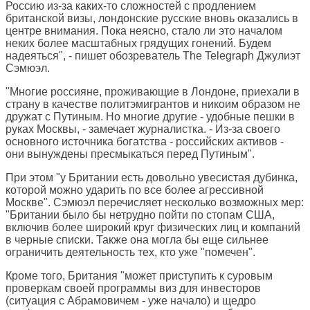
Россию из-за каких-то сложностей с продлением
британской визы, лондонские русские вновь оказались в
центре внимания. Пока неясно, стало ли это началом
неких более масштабных грядущих гонений. Будем
надеяться", - пишет обозреватель
The Telegraph
Джулиэт
Сэмюэл.
"Многие россияне, проживающие в Лондоне, приехали в
страну в качестве политэмигрантов и никоим образом не
дружат с Путиным. Но многие другие - удобные пешки в
руках Москвы, - замечает журналистка. - Из-за своего
основного источника богатства - российских активов -
они вынуждены пресмыкаться перед Путиным".
При этом "у Британии есть довольно увесистая дубинка,
которой можно ударить по все более агрессивной
Москве". Сэмюэл перечисляет несколько возможных мер:
"Британии было бы нетрудно пойти по стопам США,
включив более широкий круг физических лиц и компаний
в черные списки. Также она могла бы еще сильнее
ограничить деятельность тех, кто уже "помечен".
Кроме того, Британия "может приступить к суровым
проверкам своей программы виз для инвесторов
(ситуация с Абрамовичем - уже начало) и щедро