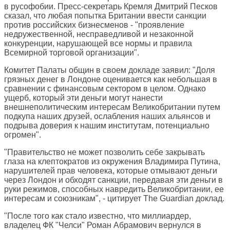
в русофобии. Пресс-секретарь Кремля Дмитрий Песков
сказал, что любая попытка Британии ввести санкции
против российских бизнесменов - "проявление
недружественной, несправедливой и незаконной
конкуренции, нарушающей все нормы и правила
Всемирной торговой организации".
Комитет Палаты общин в своем докладе заявил: "Доля
грязных денег в Лондоне оценивается как небольшая в
сравнении с финансовым сектором в целом. Однако
ущерб, который эти деньги могут нанести
внешнеполитическим интересам Великобритании путем
подкупа наших друзей, ослабления наших альянсов и
подрыва доверия к нашим институтам, потенциально
огромен".
"Правительство не может позволить себе закрывать
глаза на клептократов из окружения Владимира Путина,
нарушителей прав человека, которые отмывают деньги
через Лондон и обходят санкции, передавая эти деньги в
руки режимов, способных навредить Великобритании, ее
интересам и союзникам", - цитирует The Guardian доклад.
"После того как стало известно, что миллиардер,
владелец ФК "Челси" Роман Абрамович вернулся в