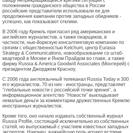
Ввиду непрекращающейся критики ситуации с
положением гражданского общества в России
российские представители использовали ее для
продолжения кампании против западных обидчиков -
успешно, как показывают отклики.
В 2006 году Кремль пригласил ряд американских и
английских журналистов, а также пиарщиков, в
частности, нью-йоркскую консалтинговую компанию по
связям с общественностью Ketchum, центр Eurasia
Strategy & Communications, новообразование со штаб-
квартирой в Москве и Яном Прайдом во главе, а также
фирму Russia & America Goodwill Associates (Монтерей) с
президентом Джорджем Красноу.
С 2006 года англоязычный телеканал Russia Today и 300
его журналистов, 70 из них - иностранцы, представляет
"глобальные новости с российской точки зрения", а
информационное агентство "Новости" выкладывает
немалые деньги за комментарии дружественных Кремлю
иностранных журналистов.
Кроме того, оно начало издавать собственный журнал
Russia Profile, состоящий исключительно из собственных
статей, но выпускаемый с участием известных западных
экспертов. Наконец, важнейшую роль играют встречи