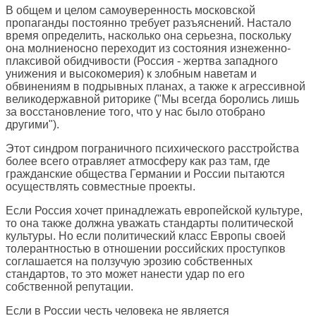
В общем и целом самоуверенность московской
пропаганды постоянно требует разъяснений. Настало
время определить, насколько она серьезна, поскольку
она молниеносно переходит из состояния изнеженно-
плаксивой обидчивости (Россия - жертва западного
унижения и высокомерия) к злобным наветам и
обвинениям в подрывных планах, а также к агрессивной
великодержавной риторике ("Мы всегда боролись лишь
за восстановление того, что у нас было отобрано
другими").
Этот синдром пограничного психического расстройства
более всего отравляет атмосферу как раз там, где
гражданские общества Германии и России пытаются
осуществлять совместные проекты.
Если Россия хочет принадлежать европейской культуре,
то она также должна уважать стандарты политической
культуры. Но если политический класс Европы своей
толерантностью в отношении российских проступков
соглашается на ползучую эрозию собственных
стандартов, то это может нанести удар по его
собственной репутации.
Если в России честь человека не является