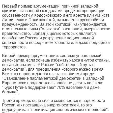
Первый пример аргументации: причиной западной
критики, вызванной скандалами вроде экспроприации
собственности у Ходорковского и его ареста или убийств
Литвиненко и Политковской, называется русофобия и
предубежденность. За этой критикой, как утверждается,
стоят темные силы ("олигархи" в изгнании, американское
правительство, "Запад"), целью которых является
ослабление России и разрушение национальной
сплоченности посредством клеветы или даже поддержки
террористов.
Второй пример аргументации: системе управляемой
демократии, если хочешь избежать хаоса внутри страны,
нет альтернативы. У России "собственный путь к
демократии", для преодоления которого нужно время.
Все это сопровождается высказываниями вроде:
"Становление парламентской демократии в Западной
Европе тоже продолжалось вовсе не десять лет" или:
"Курс Путина поддерживают 70% населения и даже
больше".
Третий пример: если кто-то сомневается в надежности
России как поставщика энергоносителей, то это
недопустимая "политизация экономических отношений".