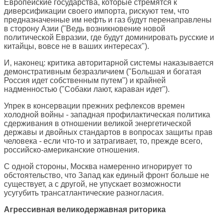
Европейские государства, которые стремятся к
диверсификации своего импорта, рискуют тем, что
предназначенные им нефть и газ будут перенаправлены
в сторону Азии ("Ведь возникновение новой
политической Евразии, где будут доминировать русские и
китайцы, вовсе не в ваших интересах").
И, наконец: критика авторитарной системы наказывается
демонстративным безразличием ("Большая и богатая
Россия идет собственным путем") и крайней
надменностью ("Собаки лают, караван идет").
Упрек в консервации прежних рефлексов времен
холодной войны - западная профилактическая политика
сдерживания в отношении великой энергетической
державы и двойных стандартов в вопросах защиты прав
человека - если что-то и затрагивает, то, прежде всего,
российско-американские отношения.
С одной стороны, Москва намеренно игнорирует то
обстоятельство, что Запад как единый фронт больше не
существует, а с другой, не упускает возможности
усугубить трансатлантические разногласия.
Агрессивная великодержавная риторика