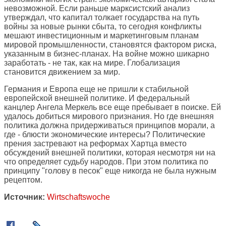
невозможной. Если раньше марксистский анализ
утверждал, что капитал толкает государства на путь
войны за новые рынки сбыта, то сегодня конфликты
мешают инвестиционным и маркетинговым планам
мировой промышленности, становятся фактором риска,
указанным в бизнес-планах. На войне можно шикарно
заработать - не так, как на мире. Глобализация
становится движением за мир.
Германия и Европа еще не пришли к стабильной
европейской внешней политике. И федеральный
канцлер Ангела Меркель все еще пребывает в поиске. Ей
удалось добиться мирового признания. Но где внешняя
политика должна придерживаться принципов морали, а
где - блюсти экономические интересы? Политические
прения застревают на реформах Хартца вместо
обсуждений внешней политики, которая несмотря ни на
что определяет судьбу народов. При этом политика по
принципу "голову в песок" еще никогда не была нужным
рецептом.
Источник:
Wirtschaftswoche