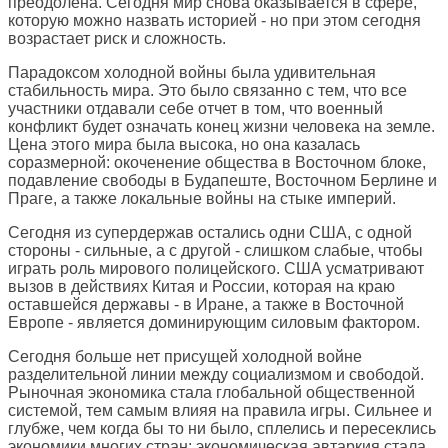
преодолена. Сегодня мир снова оказывается в сфере,
которую можно назвать историей - но при этом сегодня
возрастает риск и сложность.
Парадоксом холодной войны была удивительная
стабильность мира. Это было связанно с тем, что все
участники отдавали себе отчет в том, что военный
конфликт будет означать конец жизни человека на земле.
Цена этого мира была высока, но она казалась
соразмерной: окоченение общества в Восточном блоке,
подавление свободы в Будапеште, Восточном Берлине и
Праге, а также локальные войны на стыке империй.
Сегодня из супердержав остались одни США, с одной
стороны - сильные, а с другой - слишком слабые, чтобы
играть роль мирового полицейского. США усматривают
вызов в действиях Китая и России, которая на краю
оставшейся державы - в Иране, а также в Восточной
Европе - является доминирующим силовым фактором.
Сегодня больше нет присущей холодной войне
разделительной линии между социализмом и свободой.
Рыночная экономика стала глобальной общественной
системой, тем самым влияя на правила игры. Сильнее и
глубже, чем когда бы то ни было, сплелись и пересеклись
экономики многих стран: экономическая автаркия стала