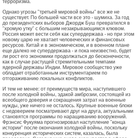
терроризма.
Однако угрозы "третьей мировой войны" все же не
существует. По большей части все это - шумиха. За год
до президентских выборов Джордж Буш превратился в
"хромую утку" с большим незакрывающимся клювом.
Россия может вести себя как супердержава - но при этом
новому царю не хватает человеческих и финансовых
ресурсов. Китай и в экономическом, и в военном плане
еще далеко не супердержава - и пока неизвестно, будет
ли рост его экономики продолжаться до бесконечности,
как в случае растущей стремительными темпами
ядерной державы Индии. Мировое сообщество уже
обладает отработанным инструментарием по
отгораживанию локальных конфликтов.
И тем не менее: от преимуществ мира, наступившего
после холодной войны, эдакой амброзии, состоящей из
всеобщего доверия и сокращения затрат на военные
нужды, уже ничего не осталось. Крупные военные блоки
с недоверием посматривают друг на друга, актуальными
становятся программы по наращиванию вооружений.
Фрэнсис Фукуяма прогнозировал наступление "конца
истории" после окончания холодной войны, поскольку
конкуренция исторических систем, казалась, была