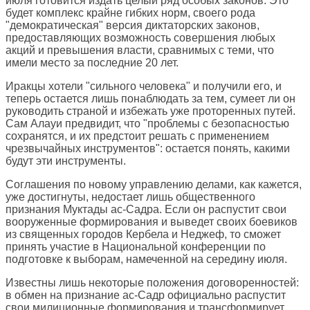
июля готовится издать целый ряд особых законов. Это
будет комплекс крайне гибких норм, своего рода
"демократическая" версия диктаторских законов,
предоставляющих возможность совершения любых
акций и превышения власти, сравнимых с теми, что
имели место за последние 20 лет.
Иракцы хотели "сильного человека" и получили его, и
теперь остается лишь понаблюдать за тем, сумеет ли он
руководить страной и избежать уже проторенных путей.
Сам Алауи предвидит, что "проблемы с безопасностью
сохранятся, и их предстоит решать с применением
чрезвычайных инструментов": остается понять, какими
будут эти инструменты.
Соглашения по новому управлению делами, как кажется,
уже достигнуты, недостает лишь общественного
признания Муктады ас-Садра. Если он распустит свои
вооруженные формирования и выведет своих боевиков
из священных городов Кербела и Неджеф, то сможет
принять участие в Национальной конференции по
подготовке к выборам, намеченной на середину июля.
Известны лишь некоторые положения договоренностей:
в обмен на признание ас-Садр официально распустит
свои милиционные формирования и трансформирует