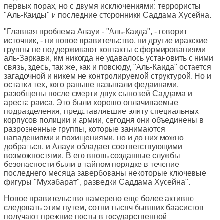
первых порах, но с двумя исключениями: террористы
"Аль-Каиды" и последние сторонники Саддама Хусейна.
"Главная проблема Алауи - "Аль-Каида", - говорит
источник, - ни новое правительство, ни другие иракские
группы не поддерживают контакты с формированиями
аль-Заркави, им никогда не удавалось установить с ними
связь, здесь, так же, как и повсюду, "Аль-Каида" остается
загадочной и никем не контролируемой структурой. Но и
остатки тех, кого раньше называли федаинами,
разобщены после смерти двух сыновей Саддама и
ареста раиса. Это были хорошо оплачиваемые
подразделения, представлявшие элиту специальных
корпусов полиции и армии, сегодня они объединены в
разрозненные группы, которые занимаются
нападениями и похищениями, но и до них можно
добраться, и Алауи обладает соответствующими
возможностями. В его вновь созданные службы
безопасности были в тайном порядке в течение
последнего месяца завербованы некоторые ключевые
фигуры "Мухабарат", разведки Саддама Хусейна".
Новое правительство намерено еще более активно
следовать этим путем, сотни тысяч бывших баасистов
получают прежние посты в государственной