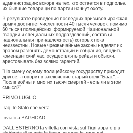
администрации: вскоре на тех, кто остается в подполье,
их бывшие товарищи по партии начнут охоту.
В результате проведения последних призывов иракская
армия достигнет численности 40 тысяч человек, помимо
60 тысяч полицейских, формируемой Национальной
гвардии и специальных подразделений, состав (и
национальная принадлежность) которых пока
неизвестны. Новые чрезвычайные законы наделят их
правом разгонять демонстрации и собрания, вводить
комендантский час, осуществлять рейды и обыски,
арестовывать без всяких гарантий.
"На смену одному полицейскому государству приходит
другое, - говорит в заключение старый волк "Баас". -
После войны и многих тысяч смертей - есть ли в этом
смысл?"
PRIMO LUGLIO
Iraq, lo Stato che verra
inviato a BAGHDAD
DALL'ESTERNO la villetta con vista sul Tigri appare piu