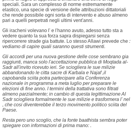
speciali. Sara un complesso di norme estremamente
elastico, una specie di versione
delle attribuzioni dittatoriali
che rende possibile ogni sorta di intervento e abuso almeno
pari a quelli perpetrati negli ultimi vent'anni.
Gli iracheni volevano l'
e l'hanno avuto, adesso tutto sta a
vedere quanto la sua forza sapra dispiegarsi senza
ripercorrere strade gia battute. Lo stesso Allawi prevede che
:
vediamo di capire quali saranno questi strumenti.
Gli accordi per una nuova gestione delle cose sembrano gia
raggiunti, manca solo l'accettazione pubblica di Moqtada al-
Sadr all'invito ricevuto ieri. Se sciogliera le sue milizie
abbandonando le citta sacre di Karbala e Najaf ,il
capobanda sciita potra partecipare alla Conferenza
nazionale in programma a meta luglio per preparare le
elezioni di fine anno. I termini della trattativa sono filtrati
almeno parzialmente; in cambio di questa legittimazione Al
Sadr sciogliera formalmente le sue milizie e trasformera l'
nel
, che cosi diventerebbe il terzo movimento politico sciita del
Paese.
Resta pero uno scoglio, che la fonte baathista sembra poter
spiegare con informazioni di prima mano:
.