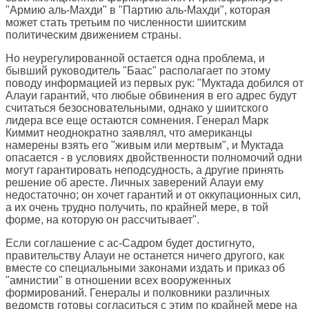
"Армию аль-Махди" в "Партию аль-Махди", которая
может стать третьим по численности шиитским
политическим движением страны.
Но неурегулированной остается одна проблема, и
бывший руководитель "Баас" располагает по этому
поводу информацией из первых рук: "Муктада добился от
Алауи гарантий, что любые обвинения в его адрес будут
считаться безосновательными, однако у шиитского
лидера все еще остаются сомнения. Генерал Марк
Киммит неоднократно заявлял, что американцы
намерены взять его "живым или мертвым", и Муктада
опасается - в условиях двойственности полномочий одни
могут гарантировать неподсудность, а другие принять
решение об аресте. Личных заверений Алауи ему
недостаточно; он хочет гарантий и от оккупационных сил,
а их очень трудно получить, по крайней мере, в той
форме, на которую он рассчитывает".
Если соглашение с ас-Садром будет достигнуто,
правительству Алауи не останется ничего другого, как
вместе со специальными законами издать и приказ об
"амнистии" в отношении всех вооруженных
формирований. Генералы и полковники различных
ведомств готовы согласиться с этим по крайней мере на