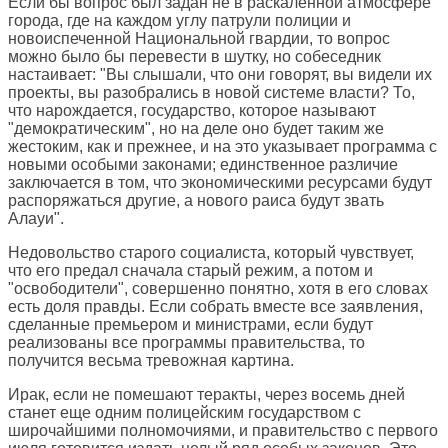
Если бы вопрос был задан не в раскаленной атмосфере
города, где на каждом углу патрули полиции и
новоиспеченной Национальной гвардии, то вопрос
можно было бы перевести в шутку, но собеседник
настаивает: "Вы слышали, что они говорят, вы видели их
проекты, вы разобрались в новой системе власти? То,
что нарождается, государство, которое называют
"демократическим", но на деле оно будет таким же
жестоким, как и прежнее, и на это указывает программа с
новыми особыми законами; единственное различие
заключается в том, что экономическими ресурсами будут
распоряжаться другие, а нового раиса будут звать
Алауи".
Недовольство старого социалиста, который чувствует,
что его предал сначала старый режим, а потом и
"освободители", совершенно понятно, хотя в его словах
есть доля правды. Если собрать вместе все заявления,
сделанные премьером и министрами, если будут
реализованы все программы правительства, то
получится весьма тревожная картина.
Ирак, если не помешают теракты, через восемь дней
станет еще одним полицейским государством с
широчайшими полномочиями, и правительство с первого