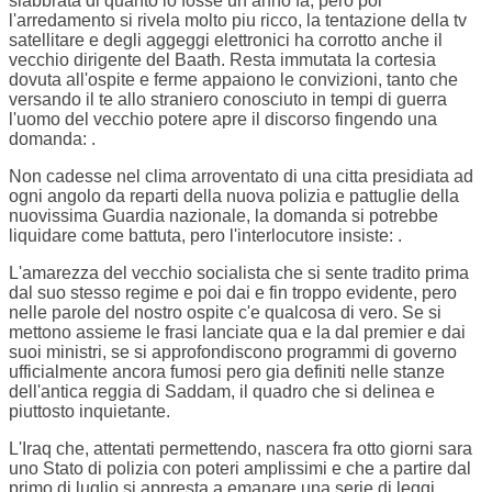
slabbrata di quanto lo fosse un anno fa, pero poi
l'arredamento si rivela molto piu ricco, la tentazione della tv
satellitare e degli aggeggi elettronici ha corrotto anche il
vecchio dirigente del Baath. Resta immutata la cortesia
dovuta all'ospite e ferme appaiono le convizioni, tanto che
versando il te allo straniero conosciuto in tempi di guerra
l'uomo del vecchio potere apre il discorso fingendo una
domanda:
.
Non cadesse nel clima arroventato di una citta presidiata ad
ogni angolo da reparti della nuova polizia e pattuglie della
nuovissima Guardia nazionale, la domanda si potrebbe
liquidare come battuta, pero l'interlocutore insiste:
.
L'amarezza del vecchio socialista che si sente tradito prima
dal suo stesso regime e poi dai
e fin troppo evidente, pero
nelle parole del nostro ospite c'e qualcosa di vero. Se si
mettono assieme le frasi lanciate qua e la dal premier e dai
suoi ministri, se si approfondiscono programmi di governo
ufficialmente ancora fumosi pero gia definiti nelle stanze
dell'antica reggia di Saddam, il quadro che si delinea e
piuttosto inquietante.
L'Iraq che, attentati permettendo, nascera fra otto giorni sara
uno Stato di polizia con poteri amplissimi e che a partire dal
primo di luglio si appresta a emanare una serie di leggi