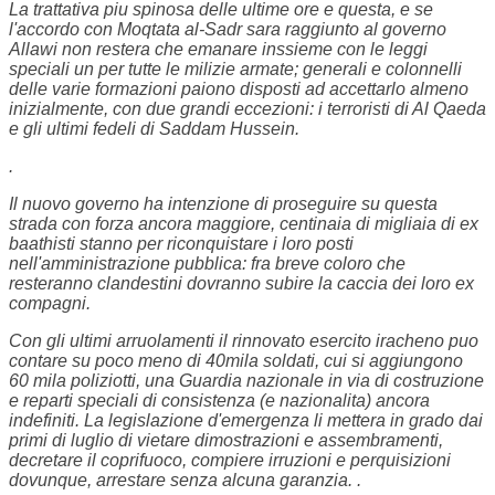
La trattativa piu spinosa delle ultime ore e questa, e se
l'accordo con Moqtata al-Sadr sara raggiunto al governo
Allawi non restera che emanare inssieme con le leggi
speciali un
per tutte le milizie armate; generali e colonnelli
delle varie formazioni paiono disposti ad accettarlo almeno
inizialmente, con due grandi eccezioni: i terroristi di Al Qaeda
e gli ultimi fedeli di Saddam Hussein.
.
Il nuovo governo ha intenzione di proseguire su questa
strada con forza ancora maggiore, centinaia di migliaia di ex
baathisti stanno per riconquistare i loro posti
nell'amministrazione pubblica: fra breve coloro che
resteranno clandestini dovranno subire la caccia dei loro ex
compagni.
Con gli ultimi arruolamenti il rinnovato esercito iracheno puo
contare su poco meno di 40mila soldati, cui si aggiungono
60 mila poliziotti, una Guardia nazionale in via di costruzione
e reparti speciali di consistenza (e nazionalita) ancora
indefiniti. La legislazione d'emergenza li mettera in grado dai
primi di luglio di vietare dimostrazioni e assembramenti,
decretare il coprifuoco, compiere irruzioni e perquisizioni
dovunque, arrestare senza alcuna garanzia.
.