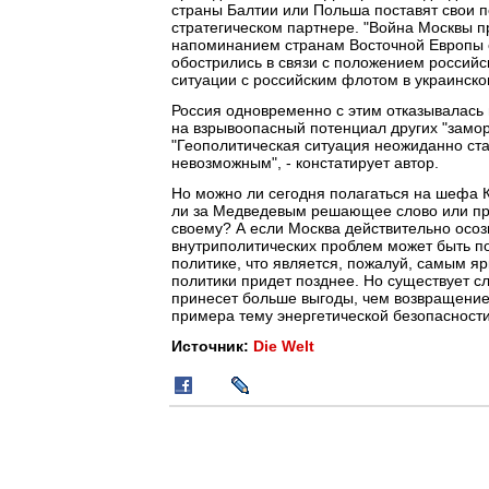
страны Балтии или Польша поставят свои по
стратегическом партнере. "Война Москвы п
напоминанием странам Восточной Европы 
обострились в связи с положением российс
ситуации с российским флотом в украинско
Россия одновременно с этим отказывалась 
на взрывоопасный потенциал других "замор
"Геополитическая ситуация неожиданно ст
невозможным", - констатирует автор.
Но можно ли сегодня полагаться на шефа К
ли за Медведевым решающее слово или пр
своему? А если Москва действительно осоз
внутриполитических проблем может быть по
политике, что является, пожалуй, самым 
политики придет позднее. Но существует с
принесет больше выгоды, чем возвращение 
примера тему энергетической безопасности
Источник:
Die Welt