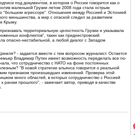
дписи под документом, в котором о России говорится как о
ротив маленькой Грузии летом 2008 года стала острым
о "большом агрессоре". Отношения между Россией и Эстонией
кого меньшинства, а мир с опаской следил за развитием
м Крыму.
признавать территориальную целостность Грузии и указывала
оженных конфликтов", таких как приднестровский.
ала опасно-нестабильной, а любой диалог с Западом
ремля? - задается вместе с тем вопросом журналист. Остается
емьер Владимир Путин имеет возможность переделать все по-
нала, что сотрудничество с НАТО на фоне постоянных
лезным? "В новой стратегии альянса говорится о реальной
ярким признаком произошедших изменений. Проверка этой
лишком много областей, в которых сотрудничество с Россией
к ранам прошлого", - замечает автор, приводя в качестве
.