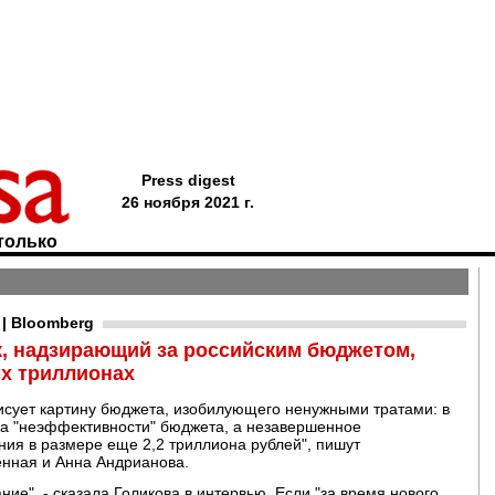
Press digest
26 ноября 2021 г.
только
| Bloomberg
к, надзирающий за российским бюджетом,
ых триллионах
исует картину бюджета, изобилующего ненужными тратами: в
-за "неэффективности" бюджета, а незавершенное
ния в размере еще 2,2 триллиона рублей", пишут
нная и Анна Андрианова.
ние", - сказала Голикова в интервью. Если "за время нового