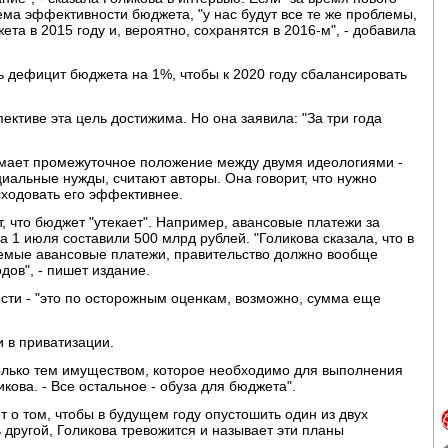
ема эффективности бюджета, "у нас будут все те же проблемы,
а в 2015 году и, вероятно, сохранятся в 2016-м", - добавила
дефицит бюджета на 1%, чтобы к 2020 году сбалансировать
ективе эта цель достижима. Но она заявила: "За три года
имает промежуточное положение между двумя идеологиями -
циальные нужды, считают авторы. Она говорит, что нужно
сходовать его эффективнее.
, что бюджет "утекает". Например, авансовые платежи за
а 1 июля составили 500 млрд рублей. "Голикова сказала, что в
уемые авансовые платежи, правительство должно вообще
ов", - пишет издание.
сти - "это по осторожным оценкам, возможно, сумма еще
 в приватизации.
только тем имуществом, которое необходимо для выполнения
кова. - Все остальное - обуза для бюджета".
т о том, чтобы в будущем году опустошить один из двух
 другой, Голикова тревожится и называет эти планы