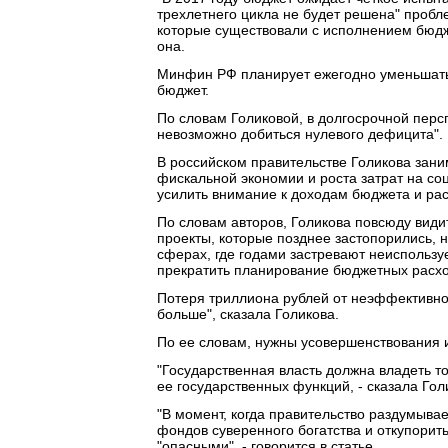
трехлетнего цикла не будет решена" пробл
которые существовали с исполнением бюджет
она.
Минфин РФ планирует ежегодно уменьшать 
бюджет.
По словам Голиковой, в долгосрочной персп
невозможно добиться нулевого дефицита".
В российском правительстве Голикова зан
фискальной экономии и роста затрат на со
усилить внимание к доходам бюджета и ра
По словам авторов, Голикова повсюду видит
проекты, которые позднее застопорились, н
сферах, где годами застревают неиспольз
прекратить планирование бюджетных расход
Потеря триллиона рублей от неэффективно
больше", сказала Голикова.
По ее словам, нужны усовершенствования и
"Государственная власть должна владеть 
ее государственных функций, - сказала Голи
"В момент, когда правительство раздумывае
фондов суверенного богатства и откупорить
"опасными", - говорится в статье.