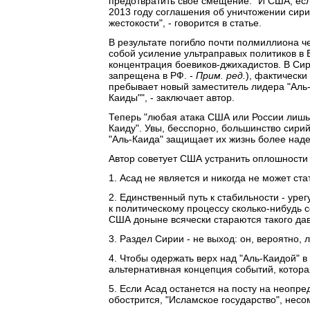
предотвратить свое смещение. "И США, есл
2013 году соглашения об уничтожении сири
жестокости", - говорится в статье.
В результате погибло почти полмиллиона ч
собой усиление ультраправых политиков в Е
концентрация боевиков-джихадистов. В Сир
запрещена в РФ. -
Прим. ред.
), фактически
пребывает новый заместитель лидера "Аль
Каиды"", - заключает автор.
Теперь "любая атака США или России лишь
Каиду". Увы, бесспорно, большинство сирий
"Аль-Каида" защищает их жизнь более надеж
Автор советует США устранить оплошности в
1. Асад не является и никогда не может ст
2. Единственный путь к стабильности - уре
к политическому процессу сколько-нибудь с
США доныне всячески стараются такого давл
3. Раздел Сирии - не выход: он, вероятно,
4. Чтобы одержать верх над "Аль-Каидой" в
альтернативная концепция событий, котора
5. Если Асад останется на посту на неопр
обострится, "Исламское государство", несо