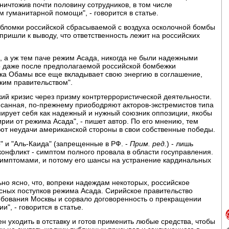
ичтожив почти половину сотрудников, в том числе
 гуманитарной помощи", - говорится в статье.
бломки российской сбрасываемой с воздуха осколочной бомбы
ришли к выводу, что ответственность лежит на российских
о, а уж тем паче режим Асада, никогда не были надежными
о даже после предполагаемой российской бомбежки
ка Обамы все еще вкладывает свою энергию в соглашение,
ским правительством".
й кризис через призму контртеррористической деятельности.
исанная, по-прежнему приободряют акторов-экстремистов типа
нирует себя как надежный и нужный союзник оппозиции, якобы
ии от режима Асада", - пишет автор. По его мнению, тем
т неудачи американской стороны в свои собственные победы.
" и "Аль-Каида" (запрещенные в РФ. -
Прим. ред.
) - лишь
конфликт - симптом полного провала в области госуправления.
симптомами, и потому его шансы на устранение кардинальных
ьно ясно, что, вопреки надеждам некоторых, российское
усных поступков режима Асада. Сирийское правительство
бования Москвы и сорвало договоренность о прекращении
и", - говорится в статье.
н уходить в отставку и готов применить любые средства, чтобы