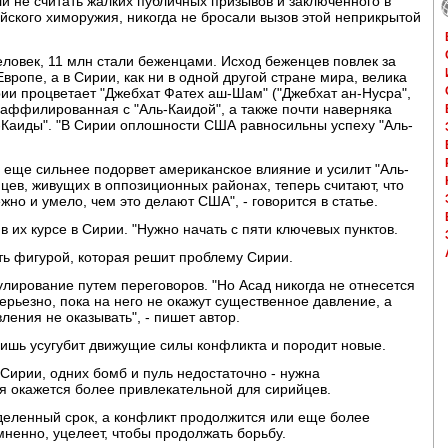
и не считать жалких публичных призывов и заключенного в
йского химоружия, никогда не бросали вызов этой неприкрытой
еловек, 11 млн стали беженцами. Исход беженцев повлек за
вропе, а в Сирии, как ни в одной другой стране мира, велика
ии процветает "Джебхат Фатех аш-Шам" ("Джебхат ан-Нусра",
 аффилированная с "Аль-Каидой", а также почти наверняка
-Каиды". "В Сирии оплошности США равносильны успеху "Аль-
 еще сильнее подорвет американское влияние и усилит "Аль-
цев, живущих в оппозиционных районах, теперь считают, что
но и умело, чем это делают США", - говорится в статье.
 их курсе в Сирии. "Нужно начать с пяти ключевых пунктов.
ать фигурой, которая решит проблему Сирии.
гулирование путем переговоров. "Но Асад никогда не отнесется
ерьезно, пока на него не окажут существенное давление, а
ения не оказывать", - пишет автор.
 лишь усугубит движущие силы конфликта и породит новые.
 Сирии, одних бомб и пуль недостаточно - нужна
я окажется более привлекательной для сирийцев.
еделенный срок, а конфликт продолжится или еще более
мненно, уцелеет, чтобы продолжать борьбу.