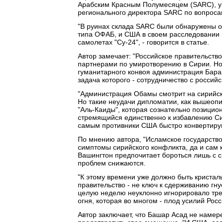
Арабским Красным Полумесяцем (SARC), ун
регионального директора SARC по вопросам
"В руинах склада SARC были обнаружены о
типа ОФАБ, и США в своем расследовании п
самолетах "Су-24", - говорится в статье.
Автор замечает: "Российское правительств
партнерами по умиротворению в Сирии. Н
гуманитарного конвоя администрация Бара
задача которого - сотрудничество с россий
"Администрация Обамы смотрит на сирийски
Но такие неудачи дипломатии, как вышеоп
"Аль-Каиды", которая сознательно позицио
стремящийся единственно к избавлению Сир
самым противники США быстро конвертирую
По мнению автора, "Исламское государство
симптомы сирийского конфликта, да и сам 
Вашингтон предпочитает бороться лишь с 
проблем снижаются.
"К этому времени уже должно быть кристал
правительство - не ключ к сдерживанию гн
целую неделю неуклонно игнорировало тре
огня, которая во многом - плод усилий Росси
Автор заключает, что Башар Асад не намере