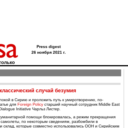
Press digest
26 ноября 2021 г.
только
 классический случай безумия
окой в Сирию и проложить путь к умиротворению, по-
татье для
Foreign Policy
старший научный сотрудник Middle East
Dialogue Initiative Чарльз Листер.
а гуманитарной помощи блокировалась, а режим прекращения
е самолеты, по некоторым сведениям, разбомбили в
 и склад, которые совместно использовались ООН и Сирийским