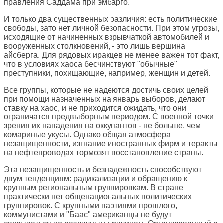
правления Саддама при эмбарго.
И только два существенных различия: есть политические
свободы, зато нет личной безопасности. При этом угрозы,
исходящие от начиненных взрывчаткой автомобилей и
вооруженных столкновений, - это лишь вершина
айсберга. Для рядовых иракцев не менее важен тот факт,
что в условиях хаоса бесчинствуют "обычные"
преступники, похищающие, например, женщин и детей.
Все группы, которые не надеются достичь своих целей
при помощи назначенных на январь выборов, делают
ставку на хаос, и не приходится ожидать, что они
ограничатся предвыборным периодом. С военной точки
зрения их нападения на оккупантов - не больше, чем
комариные укусы. Однако общая атмосфера
незащищенности, изгнание иностранных фирм и теракты
на нефтепроводах тормозят восстановление страны.
Эта незащищенность и безнадежность способствуют
двум тенденциям: радикализации и обращению к
крупным региональным группировкам. В стране
практически нет общенациональных политических
группировок. С крупными партиями прошлого,
коммунистами и "Баас" американцы не будут