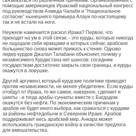
связываться по различным причинам. Организованный с
помощью американцев Иракский национальный конгресс
под руководством Ахмеда Чалаби и "Национальное
согласие" нынешнего премьера Алауи по-настоящему
так и не встали на ноги.
Неужели намечается раскол Ирака? Первое, что
приходит на ум в этой связи, - это курды, которые никогда
не ощущали себя иракцами и которых сейчас арабское
большинство снова может прижать к стенке. Однако
лидер курдов Джалал Талабани объясняет, почему у
независимого Курдистана нет шансов: соседним
государствам достаточно закрыть свои границы, и курды
окажутся в ловушке.
Другой аргумент, который курдские политики приводят
против независимости, не менее убедителен. Если курды
отойдут от Ирака, то же самое, наверное, сделают и
шииты - и тогда арабы-сунниты вместе с Багдадом
окажутся без нефти. По экономическим причинам у
арабов не будет иного выбора, как сражаться с курдами
за районы нефтедобычи в Северном Ираке. Арабов
поддерживает весь арабский мир. Анкара может
использовать гражданскую войну в качестве предлога
для вмешательства.