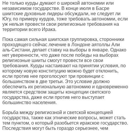
Не только курды думают о широкой автономии или
независимом государстве. В конце июля в Басре
шиитские духовные лидеры обсуждали, не следует ли
Югу, по примеру курдов, тоже требовать автономии, если
уж нельзя провести свои религиозные требования на
территории всего Ирака.
Пока самая сильная шиитская группировка, сторонники
проходящего сейчас лечение в Лондоне аятоллы Али
аль-Систани, делает ставку на выборы в январе. Однако
нет уверенности, что даже после победы на выборах
религиозные шииты смогут провести все свои
требования. Курды настаивают на принятии условия, по
которому новую конституцию можно будет отклонить,
если против нее проголосуют три провинции с
большинством в две третьи. Это условие должно
обеспечить их региональную автономию и одновременно
является средством защиты концепции светского
государства, даже если против него выступает
большинство населения.
Борьба между религиозной и светской концепцией
государства, также как этнические вопросы, может стать
тем пунктом, о который разобьется иракское государство.
Последствия могут быть гораздо серьезнее, чем