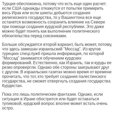
Турция обеспокоена, потому что есть еще один расчет:
если США однажды откажутся от попытки примирить
весь Ирак или если шииты добьются создания
религиозного государства, то у Вашингтона все еще
останется возможность сохранить влияние на Севере
при помощи создания курдской республики. Это даже
можно будет понять как выполнение политического
обязательства перед союзниками.
Больше обсуждается второй вариант, быть может, потому,
что здесь замешан израильский "Моссад". Из кругов
турецких спецслужб пришла информация, по которой
"Моссад" занимается обучением курдских
формирований. Естественно, как Израиль, так и курды ее
резко опровергли. Однако обе стороны заигрывают друг
с другом. В израильских газетах можно время от времени
прочитать, что тот, кто требует создания палестинского
государства, не сможет отвергнуть создания государства
Курдистан.
Пока это лишь политические фантазии. Однако, если
ситуация в Ираке обострится или будет оставаться
тупиковой, курдский вопрос вполне может встать очень
остро.