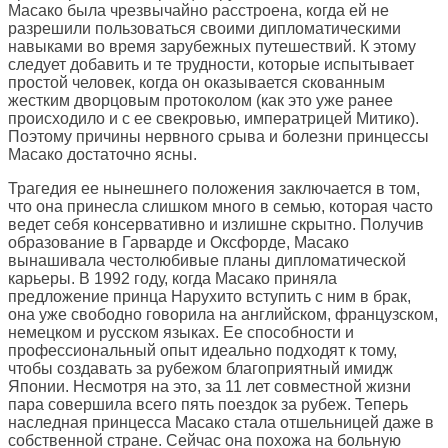
Масако была чрезвычайно расстроена, когда ей не
разрешили пользоваться своими дипломатическими
навыками во время зарубежных путешествий. К этому
следует добавить и те трудности, которые испытывает
простой человек, когда он оказывается скованным
жестким дворцовым протоколом (как это уже ранее
происходило и с ее свекровью, императрицей Митико).
Поэтому причины нервного срыва и болезни принцессы
Масако достаточно ясны.
Трагедия ее нынешнего положения заключается в том,
что она принесла слишком много в семью, которая часто
ведет себя консервативно и излишне скрытно. Получив
образование в Гарварде и Оксфорде, Масако
вынашивала честолюбивые планы дипломатической
карьеры. В 1992 году, когда Масако приняла
предложение принца Нарухито вступить с ним в брак,
она уже свободно говорила на английском, французском,
немецком и русском языках. Ее способности и
профессиональный опыт идеально подходят к тому,
чтобы создавать за рубежом благоприятный имидж
Японии. Несмотря на это, за 11 лет совместной жизни
пара совершила всего пять поездок за рубеж. Теперь
наследная принцесса Масако стала отшельницей даже в
собственной стране. Сейчас она похожа на больную