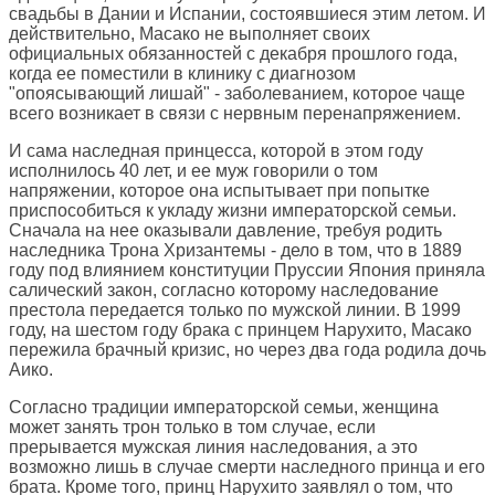
свадьбы в Дании и Испании, состоявшиеся этим летом. И
действительно, Масако не выполняет своих
официальных обязанностей с декабря прошлого года,
когда ее поместили в клинику с диагнозом
"опоясывающий лишай" - заболеванием, которое чаще
всего возникает в связи с нервным перенапряжением.
И сама наследная принцесса, которой в этом году
исполнилось 40 лет, и ее муж говорили о том
напряжении, которое она испытывает при попытке
приспособиться к укладу жизни императорской семьи.
Сначала на нее оказывали давление, требуя родить
наследника Трона Хризантемы - дело в том, что в 1889
году под влиянием конституции Пруссии Япония приняла
салический закон, согласно которому наследование
престола передается только по мужской линии. В 1999
году, на шестом году брака с принцем Нарухито, Масако
пережила брачный кризис, но через два года родила дочь
Аико.
Согласно традиции императорской семьи, женщина
может занять трон только в том случае, если
прерывается мужская линия наследования, а это
возможно лишь в случае смерти наследного принца и его
брата. Кроме того, принц Нарухито заявлял о том, что